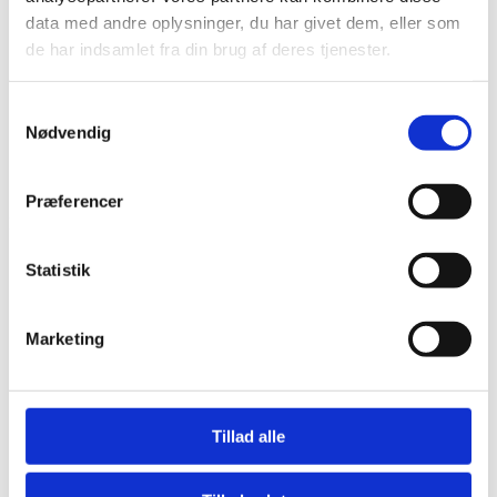
LINKS
data med andre oplysninger, du har givet dem, eller som
de har indsamlet fra din brug af deres tjenester.
Bliv en del af Korphus !
Handelsbetingelser
Persondata & cookiepolitik
Samtykkevalg
Nødvendig
Bliv en del af Korphus !
Handelsbetingelser
Persondata & cookiepolitik
Præferencer
Facebook
Statistik
Marketing
Tillad alle