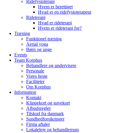
Ridefysioterapi
Hvem er berettiget
Hvad er en ridefysioterapeut
Rideterapi
Hvad er rideterapi
Hvem er rideterapi for?
Træning
Funktionel træning
Aerial yoga
Børn og unge
Events
Team Korphus
Behandlere og undervisere
Personale
Vores heste
Faciliteter
Om Korphus
Information
Kontakt
Klippekort og gavekort
Afbudsregler
Tilskud fra danmark
Sundhedforsikringer
Firma aftaler
Lokaleleje og behandlerrum