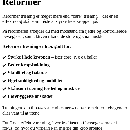
Reformer
Reformer træning er meget mere end “bare” træning – det er en
effektiv og skånsom måde at styrke hele kroppen på.
På reformeren arbejder du med modstand fra fjedre og kontrollerede
bevægelser, som aktiverer både de store og små muskler.
Reformer træning er bl.a. godt for:
✔️
Styrke i hele kroppen
– især core, ryg og baller
✔️
Bedre kropsholdning
✔️
Stabilitet og balance
✔️
Øget smidighed og mobilitet
✔️
Skånsom træning for led og muskler
✔️
Forebyggelse af skader
Træningen kan tilpasses alle niveauer – uanset om du er nybegynder
eller vant til at træne.
Du får en effektiv træning, hvor kvaliteten af bevægelserne er i
fokus, og hvor du virkelig kan mærke din krop arbejde.