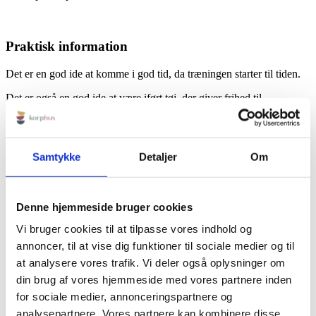
Praktisk information
Det er en god ide at komme i god tid, da træningen starter til tiden.
Det er også en god ide at være iført tøj, der giver frihed til
bevægelse.
Ingen forplejning inkluderet, dog er der adgang til gratis vand, kaffe
og te.
Samtykke
Detaljer
Om
Denne hjemmeside bruger cookies
KORPHUS
Vi bruger cookies til at tilpasse vores indhold og
Rødbyvej 6b
annoncer, til at vise dig funktioner til sociale medier og til
4930 Maribo
at analysere vores trafik. Vi deler også oplysninger om
Tlf:
+45 23115758
Mail:
info@korphus.dk
din brug af vores hjemmeside med vores partnere inden
CVR 35376933
for sociale medier, annonceringspartnere og
@2026 korphus
analysepartnere. Vores partnere kan kombinere disse