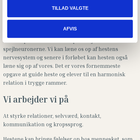
som er grundstenen for udvikling. Sammen med
TILLAD VALGTE
hestene er vi altid til stede lige nu og her.
Hesten spejler sig i det menneske den omgås – på
AFVIS
samme måde spejler mennesket sig i hesten. I
rideterapien er vi konstant på arbejde med
spejlneuronerne. Vi kan læne os op af hestens
nervesystem og senere i forløbet kan hesten også
læne sig op af vores. Det er vores fornemmeste
opgave at guide heste og elever til en harmonisk
relation i trygge rammer.
Vi arbejder vi på
At styrke relationer, selvværd, kontakt,
kommunikation og kropssprog.
Hestene kan bringe følelser op hos mennesket, som