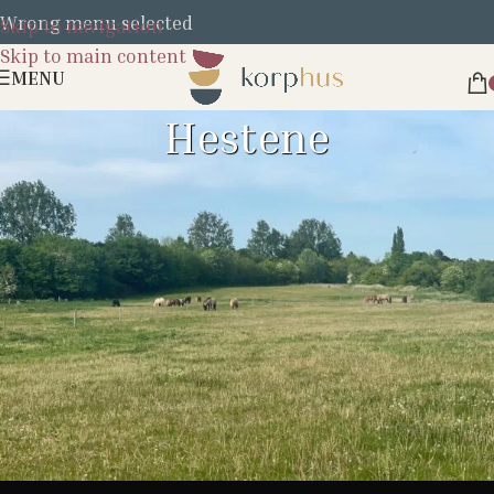
Wrong menu selected
Skip to navigation
Skip to main content
MENU
Hestene