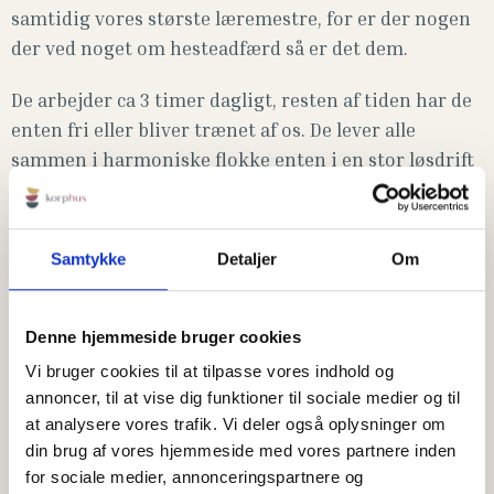
samtidig vores største læremestre, for er der nogen
der ved noget om hesteadfærd så er det dem.
De arbejder ca 3 timer dagligt, resten af tiden har de
enten fri eller bliver trænet af os.
De lever alle
sammen i harmoniske flokke enten i en stor løsdrift
eller er på boks om natten.
Alle heste bliver tilset og passet med smed ca. hver 8
Samtykke
Detaljer
Om
uge, derudover har de individuelt udstyr således at
vi passer godt på deres ryg.
Denne hjemmeside bruger cookies
Det er vigtigt for os, at passe rigtig godt på alle heste
Vi bruger cookies til at tilpasse vores indhold og
både psykisk og fysisk, derfor har vi også heste nok
annoncer, til at vise dig funktioner til sociale medier og til
således at vi altid kan give en hest ekstra ferie hvis
at analysere vores trafik. Vi deler også oplysninger om
den har behov for dette. Vi har også hestemassør og
din brug af vores hjemmeside med vores partnere inden
hestefysioterapeut tilknyttet udover vores dygtige
for sociale medier, annonceringspartnere og