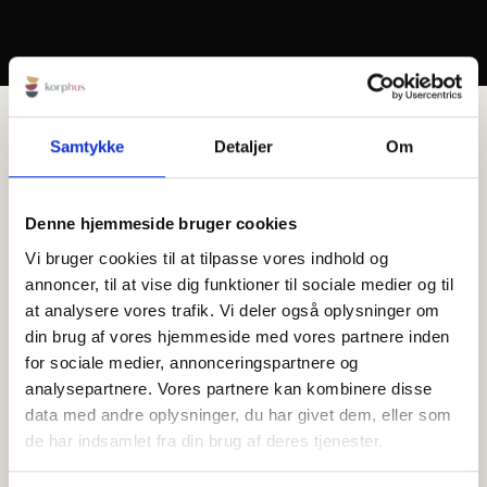
Træn med dine kolleger
Samtykke
Detaljer
Om
Denne hjemmeside bruger cookies
Vi bruger cookies til at tilpasse vores indhold og
annoncer, til at vise dig funktioner til sociale medier og til
at analysere vores trafik. Vi deler også oplysninger om
Kontakt os for nærmere info !
din brug af vores hjemmeside med vores partnere inden
for sociale medier, annonceringspartnere og
Vi står klar med en god løsning for alle Jer der har
analysepartnere. Vores partnere kan kombinere disse
brug for gode løsninger for krop og bevægelse
data med andre oplysninger, du har givet dem, eller som
de har indsamlet fra din brug af deres tjenester.
Vi har udendørs træning hele året og kan