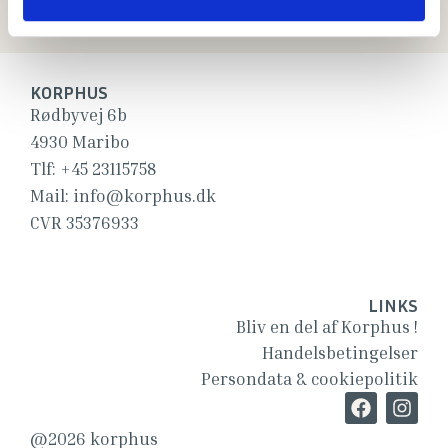
KORPHUS
Rødbyvej 6b
4930 Maribo
Tlf:
+45 23115758
Mail:
info@korphus.dk
CVR 35376933
LINKS
Bliv en del af Korphus !
Handelsbetingelser
Persondata & cookiepolitik
@2026 korphus