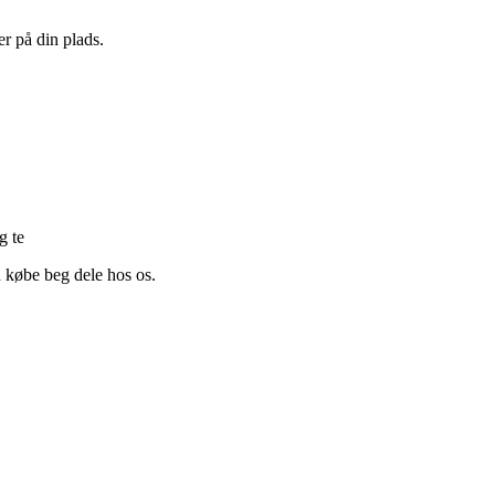
er på din plads.
g te
n købe beg dele hos os.