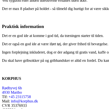
Ved sygdom eller anden udeblivelse erstattes tiden ikke.
Der er max 8 pladser på holdet - så tilmeld dig hurtigt for at være sikk
Praktisk information
Det er en god ide at komme i god tid, da træningen starter til tiden.
Det er også en god ide at være iført tøj, der giver frihed til bevægelse.
Ingen forplejning inkluderet, dog er der adgang til gratis vand, kaffe o
Du skal have gribsokker på og gribhandsker er altid en fordel. Du ka
KORPHUS
Rødbyvej 6b
4930 Maribo
Tlf:
+45 23115758
Mail:
info@korphus.dk
CVR 35376933