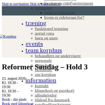
hvad er en ridefysioterapeut
Skip to navigation
Skip to main content
rideterapi
hvad er rideterapi
hvem er rideterapi for?
træning
funktionel træning
aerial yoga
børn og unge
events
team korphus
behandlere og undervisere
personale
Reformer Søndag – Hold 3
vores heste
faciliteter
om korphus
23. august 2026
information
Kl. 18:30 -
kontakt
19:30
klippekort og gavekort
Kl. 18:30 –
afbudsregler
19:30
Book - din plads
tilskud fra danmark
Book med klippekort
sundhedforsikringer