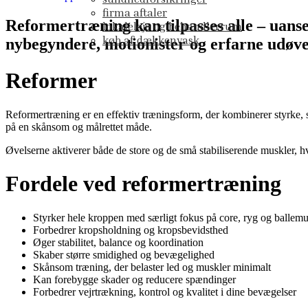
firma aftaler
Reformertræning kan tilpasses alle – uanset
lokaleleje og behandlerrum
køb af dækkenvask
nybegyndere, motionister og erfarne udøve
Reformer
Reformertræning er en effektiv træningsform, der kombinerer styrke, s
på en skånsom og målrettet måde.
Øvelserne aktiverer både de store og de små stabiliserende muskler, h
Fordele ved reformertræning
Styrker hele kroppen med særligt fokus på core, ryg og ballemu
Forbedrer kropsholdning og kropsbevidsthed
Øger stabilitet, balance og koordination
Skaber større smidighed og bevægelighed
Skånsom træning, der belaster led og muskler minimalt
Kan forebygge skader og reducere spændinger
Forbedrer vejrtrækning, kontrol og kvalitet i dine bevægelser