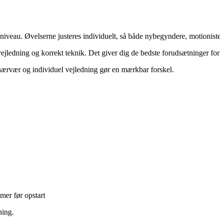
k niveau. Øvelserne justeres individuelt, så både nybegyndere, motionist
jledning og korrekt teknik. Det giver dig de bedste forudsætninger for 
at nærvær og individuel vejledning gør en mærkbar forskel.
mer før opstart
ning.