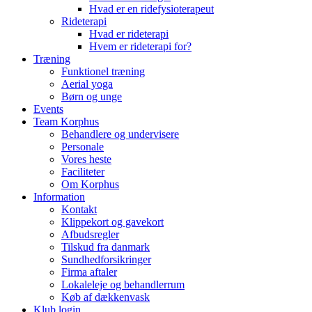
Hvad er en ridefysioterapeut
Rideterapi
Hvad er rideterapi
Hvem er rideterapi for?
Træning
Funktionel træning
Aerial yoga
Børn og unge
Events
Team Korphus
Behandlere og undervisere
Personale
Vores heste
Faciliteter
Om Korphus
Information
Kontakt
Klippekort og gavekort
Afbudsregler
Tilskud fra danmark
Sundhedforsikringer
Firma aftaler
Lokaleleje og behandlerrum
Køb af dækkenvask
Klub login