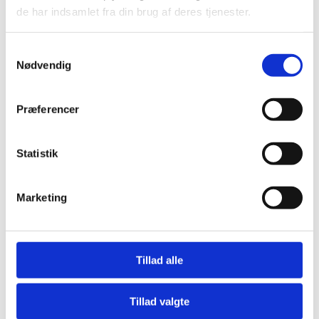
de har indsamlet fra din brug af deres tjenester.
Bliv en del af Korphus !
Handelsbetingelser
Persondata & cookiepolitik
Samtykkevalg
Nødvendig
Bliv en del af Korphus !
Handelsbetingelser
Persondata & cookiepolitik
Præferencer
Facebook
Statistik
Marketing
Tillad alle
Tillad valgte