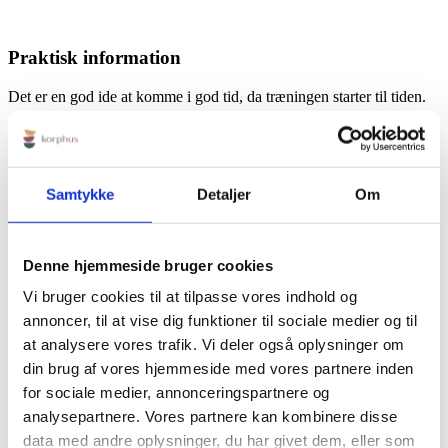
Praktisk information
Det er en god ide at komme i god tid, da træningen starter til tiden.
Det er også en god ide at være iført tøj, der giver frihed til
bevægelse.
Ingen forplejning inkluderet, dog er der adgang til gratis vand, kaffe
Samtykke
Detaljer
Om
og te.
Denne hjemmeside bruger cookies
KORPHUS
Vi bruger cookies til at tilpasse vores indhold og
Rødbyvej 6b
annoncer, til at vise dig funktioner til sociale medier og til
4930 Maribo
at analysere vores trafik. Vi deler også oplysninger om
Tlf:
+45 23115758
Mail:
info@korphus.dk
din brug af vores hjemmeside med vores partnere inden
CVR 35376933
for sociale medier, annonceringspartnere og
@2026 korphus
analysepartnere. Vores partnere kan kombinere disse
data med andre oplysninger, du har givet dem, eller som
LINKS