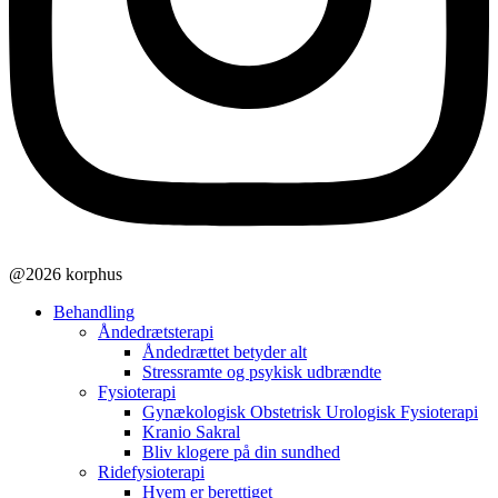
@2026 korphus
Behandling
Åndedrætsterapi
Åndedrættet betyder alt
Stressramte og psykisk udbrændte
Fysioterapi
Gynækologisk Obstetrisk Urologisk Fysioterapi
Kranio Sakral
Bliv klogere på din sundhed
Ridefysioterapi
Hvem er berettiget