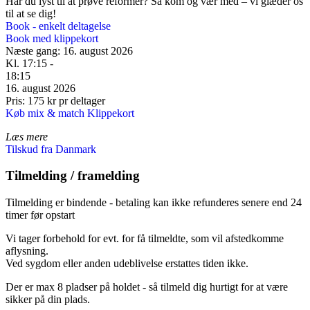
Har du lyst til at prøve reformer? Så kom og vær med – vi glæder os
til at se dig!
Book - enkelt deltagelse
Book med klippekort
Næste gang: 16. august 2026
Kl. 17:15 -
18:15
16. august 2026
Pris: 175 kr pr deltager
Køb mix & match Klippekort
Læs mere
Tilskud fra Danmark
Tilmelding / framelding
Tilmelding er bindende - betaling kan ikke refunderes senere end 24
timer før opstart
Vi tager forbehold for evt. for få tilmeldte, som vil afstedkomme
aflysning.
Ved sygdom eller anden udeblivelse erstattes tiden ikke.
Der er max 8 pladser på holdet - så tilmeld dig hurtigt for at være
sikker på din plads.