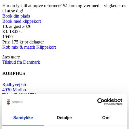
Har du lyst til at prøve reformer? Så kom og vær med – vi glæder os
til at se dig!
Book din plads
Book med klippekort
10. august 2026
Kl. 18:00 -
19:00
Pris: 175 kr pr deltager
Køb mix & match Klippekort
Læs mere
Tilskud fra Danmark
KORPHUS
Rødbyvej 6b
4930 Maribo
Tlf:
+45 23115758
Mail:
info@korphus.dk
CVR 35376933
@2026 korphus
Samtykke
Detaljer
Om
LINKS