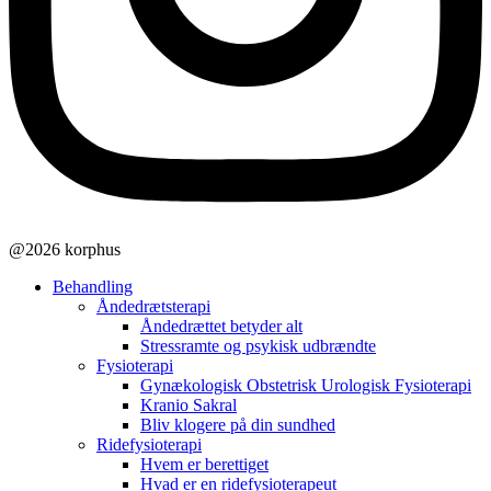
@2026 korphus
Behandling
Åndedrætsterapi
Åndedrættet betyder alt
Stressramte og psykisk udbrændte
Fysioterapi
Gynækologisk Obstetrisk Urologisk Fysioterapi
Kranio Sakral
Bliv klogere på din sundhed
Ridefysioterapi
Hvem er berettiget
Hvad er en ridefysioterapeut