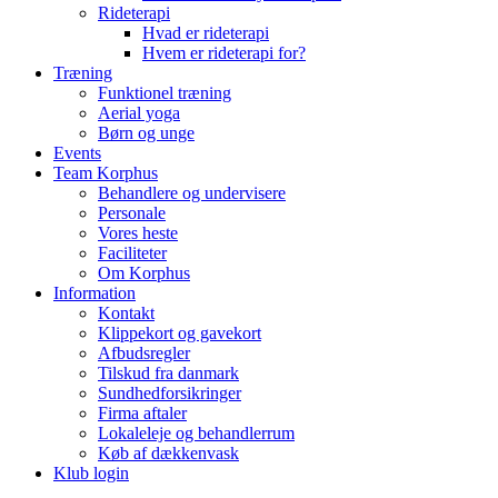
Rideterapi
Hvad er rideterapi
Hvem er rideterapi for?
Træning
Funktionel træning
Aerial yoga
Børn og unge
Events
Team Korphus
Behandlere og undervisere
Personale
Vores heste
Faciliteter
Om Korphus
Information
Kontakt
Klippekort og gavekort
Afbudsregler
Tilskud fra danmark
Sundhedforsikringer
Firma aftaler
Lokaleleje og behandlerrum
Køb af dækkenvask
Klub login