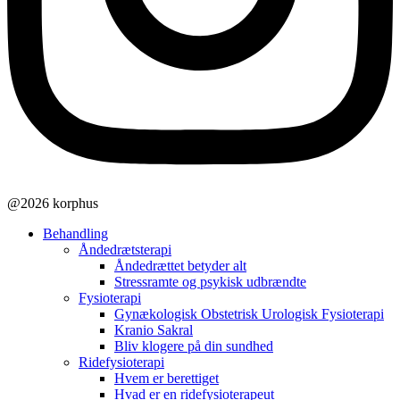
@2026 korphus
Behandling
Åndedrætsterapi
Åndedrættet betyder alt
Stressramte og psykisk udbrændte
Fysioterapi
Gynækologisk Obstetrisk Urologisk Fysioterapi
Kranio Sakral
Bliv klogere på din sundhed
Ridefysioterapi
Hvem er berettiget
Hvad er en ridefysioterapeut