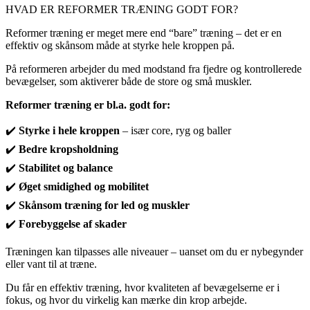
HVAD ER REFORMER TRÆNING GODT FOR?
Reformer træning er meget mere end “bare” træning – det er en
effektiv og skånsom måde at styrke hele kroppen på.
På reformeren arbejder du med modstand fra fjedre og kontrollerede
bevægelser, som aktiverer både de store og små muskler.
Reformer træning er bl.a. godt for:
✔️
Styrke i hele kroppen
– især core, ryg og baller
✔️
Bedre kropsholdning
✔️
Stabilitet og balance
✔️
Øget smidighed og mobilitet
✔️
Skånsom træning for led og muskler
✔️
Forebyggelse af skader
Træningen kan tilpasses alle niveauer – uanset om du er nybegynder
eller vant til at træne.
Du får en effektiv træning, hvor kvaliteten af bevægelserne er i
fokus, og hvor du virkelig kan mærke din krop arbejde.