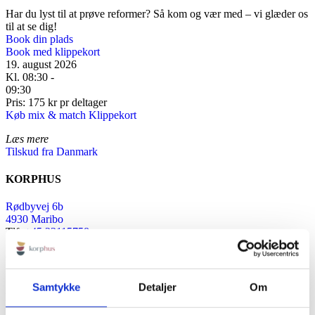
Har du lyst til at prøve reformer? Så kom og vær med – vi glæder os
til at se dig!
Book din plads
Book med klippekort
19. august 2026
Kl. 08:30 -
09:30
Pris: 175 kr pr deltager
Køb mix & match Klippekort
Læs mere
Tilskud fra Danmark
KORPHUS
Rødbyvej 6b
4930 Maribo
Tlf:
+45 23115758
Mail:
info@korphus.dk
CVR 35376933
@2026 korphus
Samtykke
Detaljer
Om
LINKS