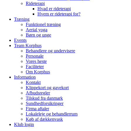
Rideterapi
Hvad er rideterapi
Hvem er rideterapi for?
Træning
Funktionel træning
Aerial yoga
Børn og unge
Events
Team Korphus
Behandlere og undervisere
Personale
Vores heste
Faciliteter
Om Korphus
Information
Kontakt
Klippekort og gavekort
Afbudsregler
Tilskud fra danmark
Sundhedforsikringer
Firma aftaler
Lokaleleje og behandlerrum
Køb af dækkenvask
Klub login