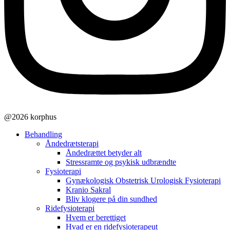
@2026 korphus
Behandling
Åndedrætsterapi
Åndedrættet betyder alt
Stressramte og psykisk udbrændte
Fysioterapi
Gynækologisk Obstetrisk Urologisk Fysioterapi
Kranio Sakral
Bliv klogere på din sundhed
Ridefysioterapi
Hvem er berettiget
Hvad er en ridefysioterapeut