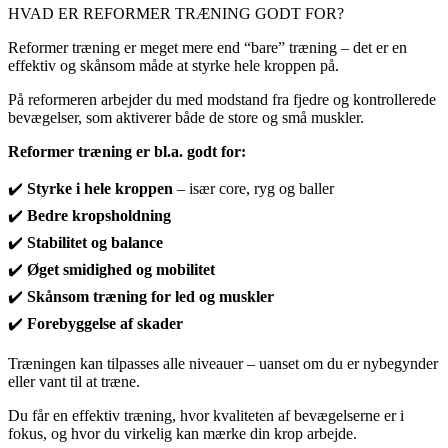
HVAD ER REFORMER TRÆNING GODT FOR?
Reformer træning er meget mere end “bare” træning – det er en
effektiv og skånsom måde at styrke hele kroppen på.
På reformeren arbejder du med modstand fra fjedre og kontrollerede
bevægelser, som aktiverer både de store og små muskler.
Reformer træning er bl.a. godt for:
✔️
Styrke i hele kroppen
– især core, ryg og baller
✔️
Bedre kropsholdning
✔️
Stabilitet og balance
✔️
Øget smidighed og mobilitet
✔️
Skånsom træning for led og muskler
✔️
Forebyggelse af skader
Træningen kan tilpasses alle niveauer – uanset om du er nybegynder
eller vant til at træne.
Du får en effektiv træning, hvor kvaliteten af bevægelserne er i
fokus, og hvor du virkelig kan mærke din krop arbejde.