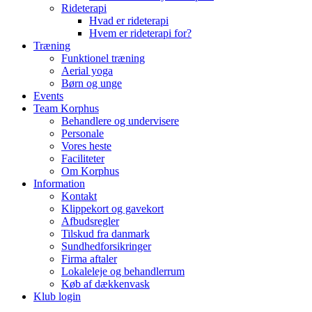
Rideterapi
Hvad er rideterapi
Hvem er rideterapi for?
Træning
Funktionel træning
Aerial yoga
Børn og unge
Events
Team Korphus
Behandlere og undervisere
Personale
Vores heste
Faciliteter
Om Korphus
Information
Kontakt
Klippekort og gavekort
Afbudsregler
Tilskud fra danmark
Sundhedforsikringer
Firma aftaler
Lokaleleje og behandlerrum
Køb af dækkenvask
Klub login