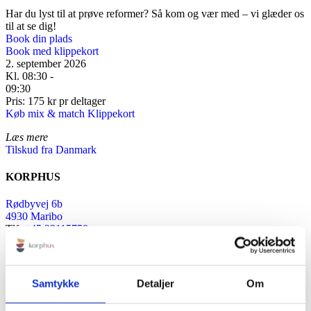
Har du lyst til at prøve reformer? Så kom og vær med – vi glæder os
til at se dig!
Book din plads
Book med klippekort
2. september 2026
Kl. 08:30 -
09:30
Pris: 175 kr pr deltager
Køb mix & match Klippekort
Læs mere
Tilskud fra Danmark
KORPHUS
Rødbyvej 6b
4930 Maribo
Tlf:
+45 23115758
Mail:
info@korphus.dk
CVR 35376933
@2026 korphus
Samtykke
Detaljer
Om
LINKS