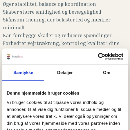
Øger stabilitet, balance og koordination
Skaber større smidighed og bevægelighed
Skånsom træning, der belaster led og muskler
minimalt
Kan forebygge skader og reducere spændinger
Forbedrer vejrtrækning, kontrol og kvalitet i dine
bevægelser
Træning tilpasset dig
Samtykke
Detaljer
Om
Reformertræning kan tilpasses alle – uanset alder,
erfaring eller fysisk niveau. Øvelserne justeres
individuelt, så både nybegyndere, motionister og
Denne hjemmeside bruger cookies
erfarne udøvere får den rette udfordring.
Vi bruger cookies til at tilpasse vores indhold og
annoncer, til at vise dig funktioner til sociale medier og til
Hos Korphus træner vi på små hold med fokus på
at analysere vores trafik. Vi deler også oplysninger om
kvalitet, personlig vejledning og korrekt teknik. Det
din brug af vores hjemmeside med vores partnere inden
giver dig de bedste forudsætninger for at udvikle