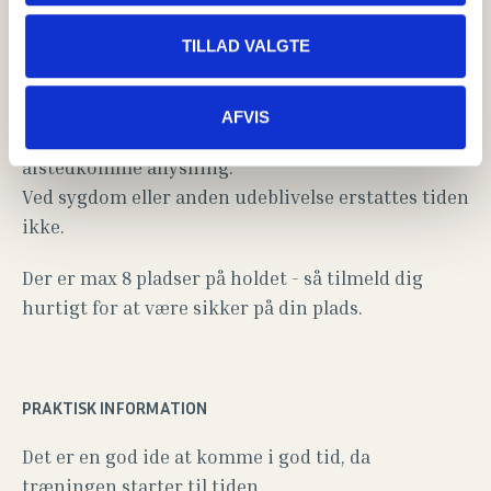
TILMELDING / FRAMELDING
TILLAD VALGTE
Tilmelding er bindende - betaling kan ikke
refunderes senere end 24 timer før opstart
AFVIS
Vi tager forbehold for evt. for få tilmeldte, som vil
afstedkomme aflysning.
Ved sygdom eller anden udeblivelse erstattes tiden
ikke.
Der er max 8 pladser på holdet - så tilmeld dig
hurtigt for at være sikker på din plads.
PRAKTISK INFORMATION
Det er en god ide at komme i god tid, da
træningen starter til tiden.