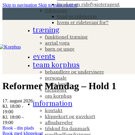
hvad er en ridefysioterapeut
Skip to navigation
Skip to main content
rideterapi
hvad er rideterapi
hvem er rideterapi for?
træning
funktionel træning
aerial yoga
børn og unge
events
team korphus
behandlere og undervisere
personale
Reformer Mandag – Hold 1
vores heste
faciliteter
om korphus
17. august 2026
information
Kl. 18:00 -
kontakt
19:00
klippekort og gavekort
Kl. 18:00 –
afbudsregler
19:00
Book - din plads
tilskud fra danmark
Book med klippekort
sundhedforsikringer