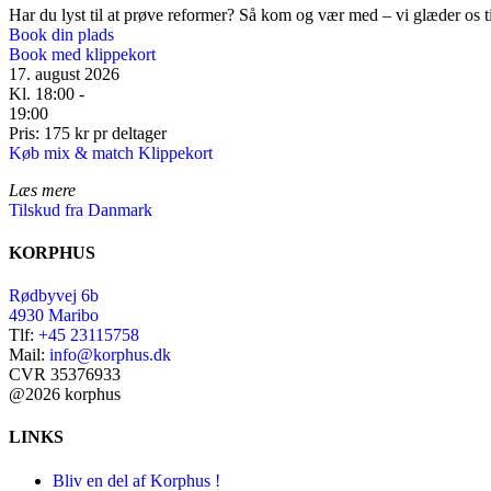
Har du lyst til at prøve reformer? Så kom og vær med – vi glæder os til
Book din plads
Book med klippekort
17. august 2026
Kl. 18:00 -
19:00
Pris: 175 kr pr deltager
Køb mix & match Klippekort
Læs mere
Tilskud fra Danmark
KORPHUS
Rødbyvej 6b
4930 Maribo
Tlf:
+45 23115758
Mail:
info@korphus.dk
CVR 35376933
@2026 korphus
LINKS
Bliv en del af Korphus !