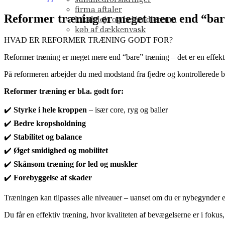
firma aftaler
Reformer træning er meget mere end “bare”
lokaleleje og behandlerrum
køb af dækkenvask
HVAD ER REFORMER TRÆNING GODT FOR?
Reformer træning er meget mere end “bare” træning – det er en effek
På reformeren arbejder du med modstand fra fjedre og kontrollerede b
Reformer træning er bl.a. godt for:
✔️
Styrke i hele kroppen
– især core, ryg og baller
✔️
Bedre kropsholdning
✔️
Stabilitet og balance
✔️
Øget smidighed og mobilitet
✔️
Skånsom træning for led og muskler
✔️
Forebyggelse af skader
Træningen kan tilpasses alle niveauer – uanset om du er nybegynder ell
Du får en effektiv træning, hvor kvaliteten af bevægelserne er i foku