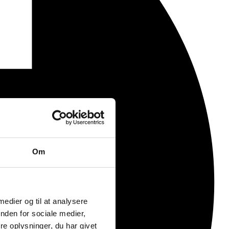
Om
 medier og til at analysere
nden for sociale medier,
e oplysninger, du har givet