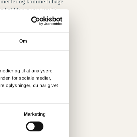
e smerter og komme tilbage
med at blive symptomfri,
mover oplever en krop der
æ, så kan vi hjælpe dig
Om
jer sig om et problem, som
 medier og til at analysere
nden for sociale medier,
e oplysninger, du har givet
 teknikker til at afhjælpe
ke øvelser eller træning.
Marketing
 ofte ikke bedre uden en