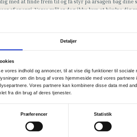
 dig med at finde frem til og få styr på årsagen bag din
ser af energi. Vores mål er dog ikke kun at hjælpe dig 
ed at bygge en krops og sundhedsmæssig base så du fre
overskud og du derved forebygger fremadrettet.
eller andre problemer i f.eks. ryg, nakke, hofte eller kn
Detaljer
pi, uanset om dit behov er opstået akut eller om det dre
ookies
se vores indhold og annoncer, til at vise dig funktioner til sociale
vikling
oplysninger om din brug af vores hjemmeside med vores partnere i
ysepartnere. Vores partnere kan kombinere disse data med andr
teamet og vi benytter mange forskellige fysioterapeutiske
et fra din brug af deres tjenester.
te normal bevægelighed og funktion.
problem også bestå i rådgivning og instruktion i specifik
Præferencer
Statistik
il­ba­ge­ven­dende smer­ter og funktionsproblemer bli­ver
elser og individuelt til­ret­telagt træ­ning.