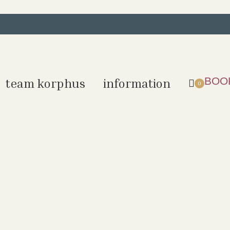
BOO
team korphus
information
0