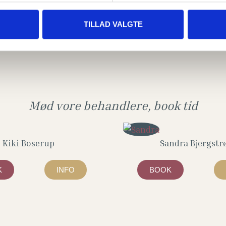
er såsom rygs­mer­ter skal også ­træ­nes for at undgå sen
­ret­tet og effek­tiv træ­ning, som pas­ser præ­cis til dig 
TILLAD VALGTE
i kroppen samt for­bedre din gene­relle fysi­ske form og
Mød vore behandlere, book tid
Kiki Boserup
Sandra Bjergst
K
INFO
BOOK