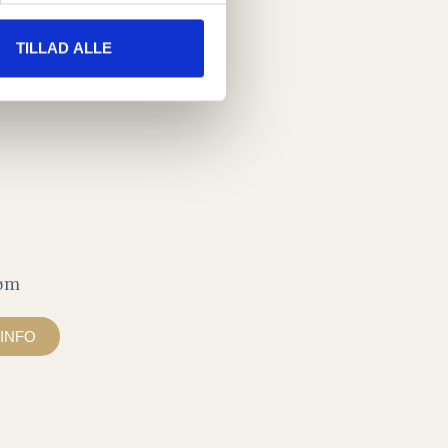
ere pro­ble­mer. Her kan vi
og som kan hjælpe dig af
TILLAD ALLE
 sundhed.
røm
INFO