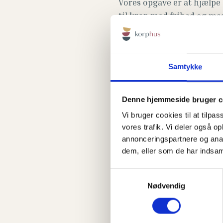
Vores opgave er at hjælpe
til krop med frihed og mas
men også at hjælpe dig m
er mere robust har mere 
Hvis du døjer med smerter 
Samtykke
med kvalificeret fysiotera
har generet dig længe.
Denne hjemmeside bruger c
Vi bruger cookies til at tilpas
Fysioterapi i ud
vores trafik. Vi deler også 
annonceringspartnere og anal
Vi er 3 fysioterapeuter i 
dem, eller som de har indsaml
dine smerter og genopret
Samtykkevalg
Ofte vil løsningen af dit 
Nødvendig
Navnligt konstante eller t
indsats med korrigerende øv