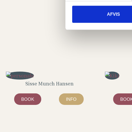
Men akut opstået pro­ble­m
hjælpe dig til en meget mål
AFVIS
med smer­ter og ubalancer 
Sisse Munch Hansen
BOOK
INFO
BOO