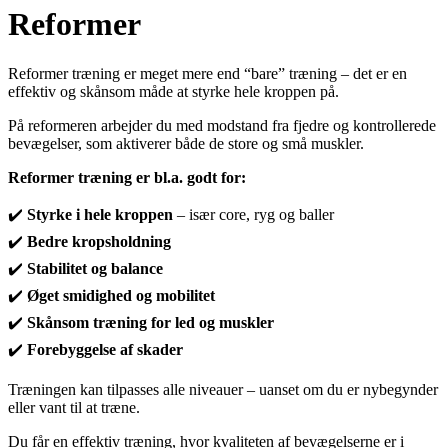
Reformer
Reformer træning er meget mere end “bare” træning – det er en
effektiv og skånsom måde at styrke hele kroppen på.
På reformeren arbejder du med modstand fra fjedre og kontrollerede
bevægelser, som aktiverer både de store og små muskler.
Reformer træning er bl.a. godt for:
✔️
Styrke i hele kroppen
– især core, ryg og baller
✔️
Bedre kropsholdning
✔️
Stabilitet og balance
✔️
Øget smidighed og mobilitet
✔️
Skånsom træning for led og muskler
✔️
Forebyggelse af skader
Træningen kan tilpasses alle niveauer – uanset om du er nybegynder
eller vant til at træne.
Du får en effektiv træning, hvor kvaliteten af bevægelserne er i