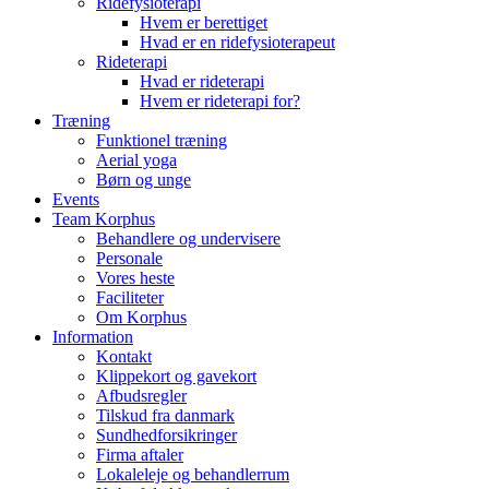
Ridefysioterapi
Hvem er berettiget
Hvad er en ridefysioterapeut
Rideterapi
Hvad er rideterapi
Hvem er rideterapi for?
Træning
Funktionel træning
Aerial yoga
Børn og unge
Events
Team Korphus
Behandlere og undervisere
Personale
Vores heste
Faciliteter
Om Korphus
Information
Kontakt
Klippekort og gavekort
Afbudsregler
Tilskud fra danmark
Sundhedforsikringer
Firma aftaler
Lokaleleje og behandlerrum