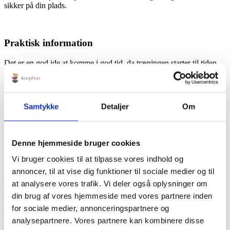
sikker på din plads.
Praktisk information
Det er en god ide at komme i god tid, da træningen starter til tiden.
Det er også en god ide at være iført tøj, der giver frihed til
bevægelse.
Samtykke
Detaljer
Om
Ingen forplejning inkluderet, dog er der adgang til gratis vand, kaffe
og te.
Denne hjemmeside bruger cookies
KORPHUS
Vi bruger cookies til at tilpasse vores indhold og
annoncer, til at vise dig funktioner til sociale medier og til
Rødbyvej 6b
4930 Maribo
at analysere vores trafik. Vi deler også oplysninger om
Tlf:
+45 23115758
din brug af vores hjemmeside med vores partnere inden
Mail:
info@korphus.dk
for sociale medier, annonceringspartnere og
CVR 35376933
@2026 korphus
analysepartnere. Vores partnere kan kombinere disse