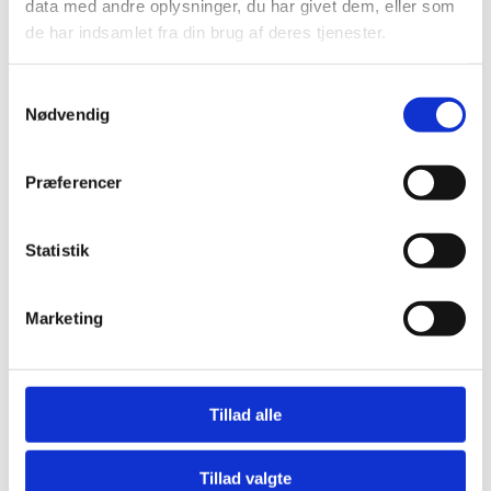
data med andre oplysninger, du har givet dem, eller som
LINKS
de har indsamlet fra din brug af deres tjenester.
Bliv en del af Korphus !
Handelsbetingelser
Samtykkevalg
Persondata & cookiepolitik
Nødvendig
Bliv en del af Korphus !
Handelsbetingelser
Persondata & cookiepolitik
Præferencer
Facebook
Statistik
Marketing
Tillad alle
Tillad valgte