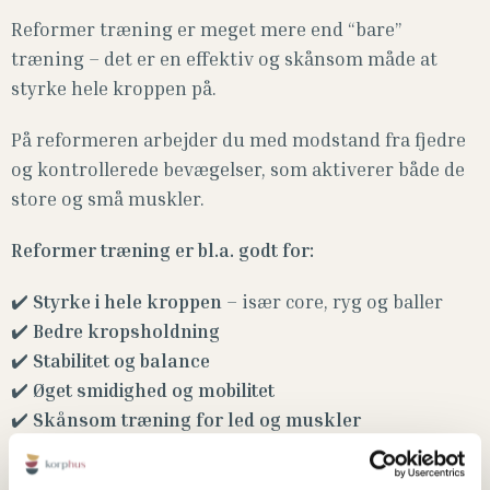
Reformer træning er meget mere end “bare”
træning – det er en effektiv og skånsom måde at
styrke hele kroppen på.
På reformeren arbejder du med modstand fra fjedre
og kontrollerede bevægelser, som aktiverer både de
store og små muskler.
Reformer træning er bl.a. godt for:
✔️
Styrke i hele kroppen
– især core, ryg og baller
✔️
Bedre kropsholdning
✔️
Stabilitet og balance
✔️
Øget smidighed og mobilitet
✔️
Skånsom træning for led og muskler
✔️
Forebyggelse af skader