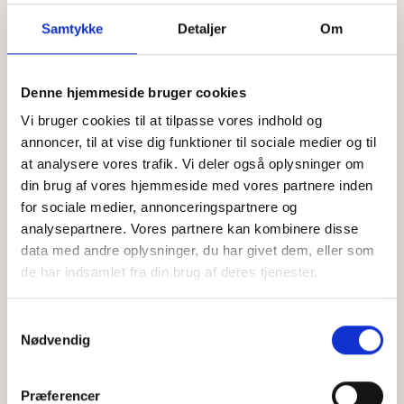
Træningen kan tilpasses alle niveauer – uanset om
Samtykke
Detaljer
Om
du er nybegynder eller vant til at træne.
Du får en effektiv træning, hvor kvaliteten af
Denne hjemmeside bruger cookies
bevægelserne er i fokus, og hvor du virkelig kan
Vi bruger cookies til at tilpasse vores indhold og
mærke din krop arbejde.
annoncer, til at vise dig funktioner til sociale medier og til
at analysere vores trafik. Vi deler også oplysninger om
Har du lyst til at prøve reformer? Så kom og vær med
din brug af vores hjemmeside med vores partnere inden
– vi glæder os til at se dig!
for sociale medier, annonceringspartnere og
analysepartnere. Vores partnere kan kombinere disse
BOOK DIN PLADS
BOOK MED KLIPPEKORT
data med andre oplysninger, du har givet dem, eller som
de har indsamlet fra din brug af deres tjenester.
15. august 2026
Kl. 10:15 -
11:15
Samtykkevalg
Nødvendig
Pris: 175 kr pr deltager
Læs mere
Præferencer