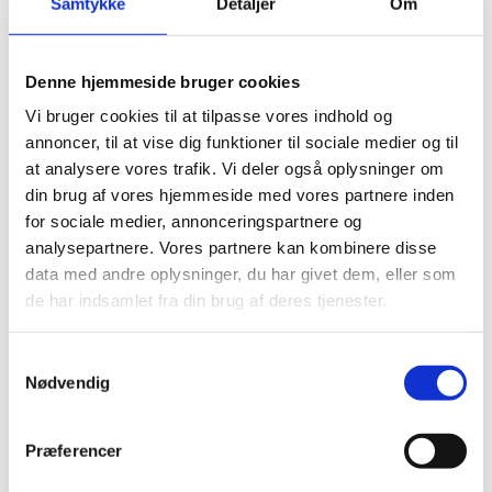
CVR 35376933
Samtykke
Detaljer
Om
@2026 korphus
LINKS
Denne hjemmeside bruger cookies
Bliv en del af Korphus !
Vi bruger cookies til at tilpasse vores indhold og
Handelsbetingelser
annoncer, til at vise dig funktioner til sociale medier og til
Persondata & cookiepolitik
at analysere vores trafik. Vi deler også oplysninger om
Bliv en del af Korphus !
din brug af vores hjemmeside med vores partnere inden
Handelsbetingelser
for sociale medier, annonceringspartnere og
Persondata & cookiepolitik
analysepartnere. Vores partnere kan kombinere disse
Facebook
data med andre oplysninger, du har givet dem, eller som
de har indsamlet fra din brug af deres tjenester.
Samtykkevalg
Nødvendig
Præferencer