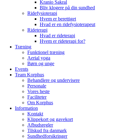
Kranio Sakral
Bliv klogere på din sundhed
Ridefysioterapi
Hvem er berettiget
Hvad er en ridefysioterapeut
Rideterapi
Hvad er rideterapi
Hvem er rideterapi for?
Træning
Funktionel træning
Aerial yoga
Børn og unge
Events
Team Korphus
Behandlere og undervisere
Personale
Vores heste
Faciliteter
Om Korphus
Information
Kontakt
Klippekort og gavekort
Afbudsregler
Tilskud fra danmark
Sundhedforsikringer