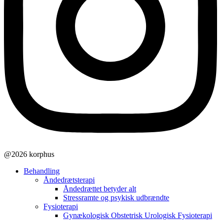
@2026 korphus
Behandling
Åndedrætsterapi
Åndedrættet betyder alt
Stressramte og psykisk udbrændte
Fysioterapi
Gynækologisk Obstetrisk Urologisk Fysioterapi