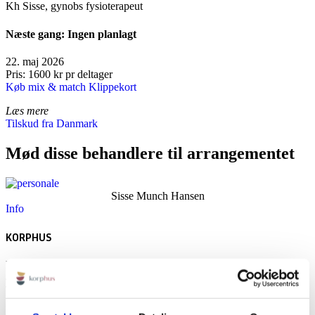
Kh Sisse, gynobs fysioterapeut
Næste gang: Ingen planlagt
22. maj 2026
Pris: 1600 kr pr deltager
Køb mix & match Klippekort
Læs mere
Tilskud fra Danmark
Mød disse behandlere til arrangementet
Sisse Munch Hansen
Info
KORPHUS
Rødbyvej 6b
4930 Maribo
Tlf:
+45 23115758
Mail:
info@korphus.dk