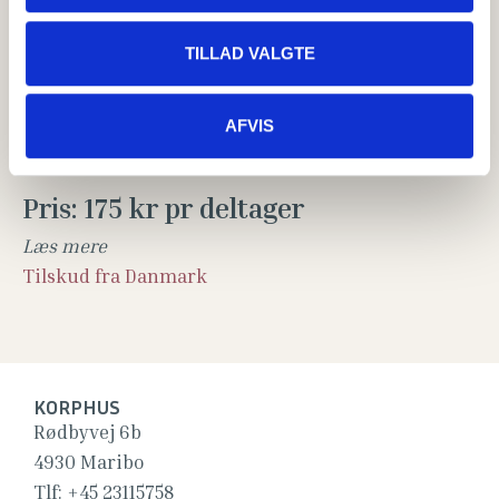
BOOK MED KLIPPEKORT
TILLAD VALGTE
Næste gang: 12. august 2026
AFVIS
Kl. 12:30 -
13:30
Pris: 175 kr pr deltager
Læs mere
Tilskud fra Danmark
KORPHUS
Rødbyvej 6b
4930 Maribo
Tlf:
+45 23115758