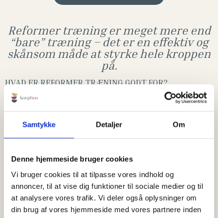
Reformer træning er meget mere end
“bare” træning – det er en effektiv og
skånsom måde at styrke hele kroppen
på.
HVAD ER REFORMER TRÆNING GODT FOR?
Reformer træning er meget mere end “bare”
træning – det er en effektiv og skånsom måde at
Samtykke
Detaljer
Om
styrke hele kroppen på.
På reformeren arbejder du med modstand fra fjedre
Denne hjemmeside bruger cookies
og kontrollerede bevægelser, som aktiverer både de
Vi bruger cookies til at tilpasse vores indhold og
store og små muskler.
annoncer, til at vise dig funktioner til sociale medier og til
at analysere vores trafik. Vi deler også oplysninger om
Reformer træning er bl.a. godt for:
din brug af vores hjemmeside med vores partnere inden