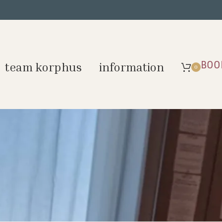
BOO
team korphus
information
0