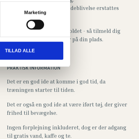
Ved sygdom eller anden udeblivelse erstattes
Marketing
tiden ikke.
Der er max 8 pladser på holdet - så tilmeld dig
hurtigt for at være sikker på din plads.
TILLAD ALLE
PRAKTISK INFORMATION
Det er en god ide at komme i god tid, da
træningen starter til tiden.
Det er også en god ide at være iført tøj, der giver
frihed til bevægelse.
Ingen forplejning inkluderet, dog er der adgang
til gratis vand, kaffe og te.