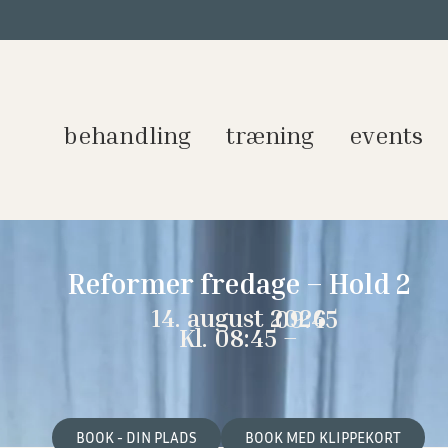
behandling
træning
events
Reformer fredage – Hold 2
14. august 2026
09:45
Kl. 08:45 –
BOOK - DIN PLADS
BOOK MED KLIPPEKORT