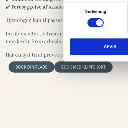
Samtykkevalg
✔️
Forebyggelse af skader
Nødvendig
Træningen kan tilpasses alle niveauer – uanset om du
Du får en effektiv træning, hvor kvaliteten af bevægel
mærke din krop arbejde.
AFVIS
Har du lyst til at prøve reformer? Så kom og vær med – 
BOOK DIN PLADS
BOOK MED KLIPPEKORT