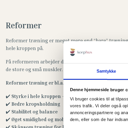
Reformer
Reformer træning er meget mere end “bare” træning 
hele kroppen på.
På reformeren arbejder du med modstand fra fjedre o
de store og små muskler.
Samtykke
Reformer træning er bl.a. godt for:
Denne hjemmeside bruger c
✔️
Styrke i hele kroppen
– især core, ryg og baller
Vi bruger cookies til at tilpas
✔️
Bedre kropsholdning
vores trafik. Vi deler også 
✔️
Stabilitet og balance
annonceringspartnere og anal
✔️
Øget smidighed og mobilitet
dem, eller som de har indsaml
✔️
Skånsom træning for led og muskler