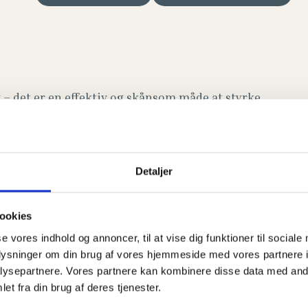
– det er en effektiv og skånsom måde at styrke
g kontrollerede bevægelser, som aktiverer både
Detaljer
ookies
se vores indhold og annoncer, til at vise dig funktioner til sociale
oplysninger om din brug af vores hjemmeside med vores partnere i
ysepartnere. Vores partnere kan kombinere disse data med andr
et fra din brug af deres tjenester.