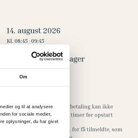
14. august 2026
Kl. 08:45 -
09:45
Pris: 175 kr pr deltager
Læs mere
Om
Tilskud fra Danmark
TILMELDING / FRAMELDING
Tilmelding er bindende - betaling kan ikke
 medier og til at analysere
nden for sociale medier,
refunderes senere end 24 timer før opstart
e oplysninger, du har givet
Vi tager forbehold for evt. for få tilmeldte, som
vil afstedkomme aflysning.