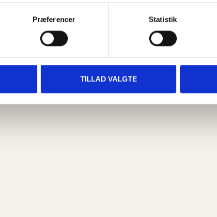
Præferencer
Statistik
 er nybegynder eller vant til at træne.
serne er i fokus, og hvor du virkelig kan
TILLAD VALGTE
vi glæder os til at se dig!