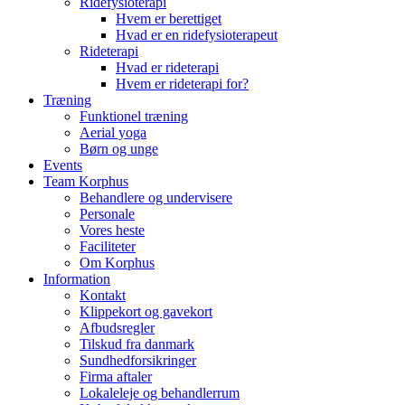
Ridefysioterapi
Hvem er berettiget
Hvad er en ridefysioterapeut
Rideterapi
Hvad er rideterapi
Hvem er rideterapi for?
Træning
Funktionel træning
Aerial yoga
Børn og unge
Events
Team Korphus
Behandlere og undervisere
Personale
Vores heste
Faciliteter
Om Korphus
Information
Kontakt
Klippekort og gavekort
Afbudsregler
Tilskud fra danmark
Sundhedforsikringer
Firma aftaler
Lokaleleje og behandlerrum