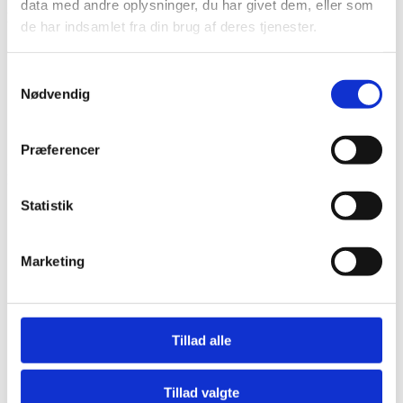
data med andre oplysninger, du har givet dem, eller som
LINKS
de har indsamlet fra din brug af deres tjenester.
Bliv en del af Korphus !
Handelsbetingelser
Samtykkevalg
Persondata & cookiepolitik
Nødvendig
Bliv en del af Korphus !
Handelsbetingelser
Persondata & cookiepolitik
Præferencer
Facebook
Statistik
Marketing
Tillad alle
Tillad valgte