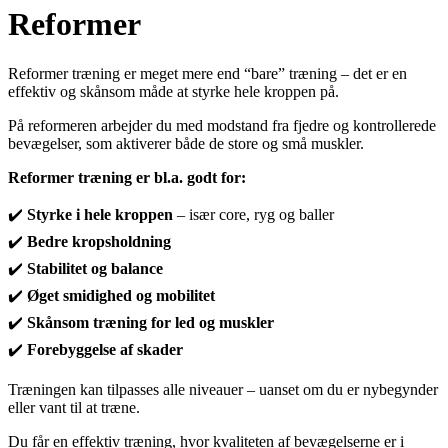
Reformer
Reformer træning er meget mere end “bare” træning – det er en
effektiv og skånsom måde at styrke hele kroppen på.
På reformeren arbejder du med modstand fra fjedre og kontrollerede
bevægelser, som aktiverer både de store og små muskler.
Reformer træning er bl.a. godt for:
✔️
Styrke i hele kroppen
– især core, ryg og baller
✔️
Bedre kropsholdning
✔️
Stabilitet og balance
✔️
Øget smidighed og mobilitet
✔️
Skånsom træning for led og muskler
✔️
Forebyggelse af skader
Træningen kan tilpasses alle niveauer – uanset om du er nybegynder
eller vant til at træne.
Du får en effektiv træning, hvor kvaliteten af bevægelserne er i