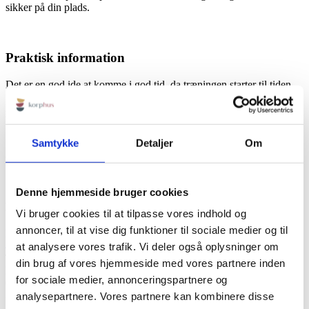
sikker på din plads.
Praktisk information
Det er en god ide at komme i god tid, da træningen starter til tiden.
Det er også en god ide at være iført tøj, der giver frihed til
bevægelse.
Samtykke
Detaljer
Om
Ingen forplejning inkluderet, dog er der adgang til gratis vand, kaffe
og te.
Denne hjemmeside bruger cookies
KORPHUS
Vi bruger cookies til at tilpasse vores indhold og
annoncer, til at vise dig funktioner til sociale medier og til
Rødbyvej 6b
4930 Maribo
at analysere vores trafik. Vi deler også oplysninger om
Tlf:
+45 23115758
din brug af vores hjemmeside med vores partnere inden
Mail:
info@korphus.dk
for sociale medier, annonceringspartnere og
CVR 35376933
@2026 korphus
analysepartnere. Vores partnere kan kombinere disse