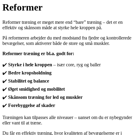
Reformer
Reformer træning er meget mere end “bare” træning – det er en
effektiv og skånsom måde at styrke hele kroppen på.
På reformeren arbejder du med modstand fra fjedre og kontrollerede
bevægelser, som aktiverer både de store og små muskler.
Reformer træning er bl.a. godt for:
✔️
Styrke i hele kroppen
– især core, ryg og baller
✔️
Bedre kropsholdning
✔️
Stabilitet og balance
✔️
Øget smidighed og mobilitet
✔️
Skånsom træning for led og muskler
✔️
Forebyggelse af skader
Træningen kan tilpasses alle niveauer – uanset om du er nybegynder
eller vant til at træne.
Du får en effektiv træning, hvor kvaliteten af bevægelserne er i