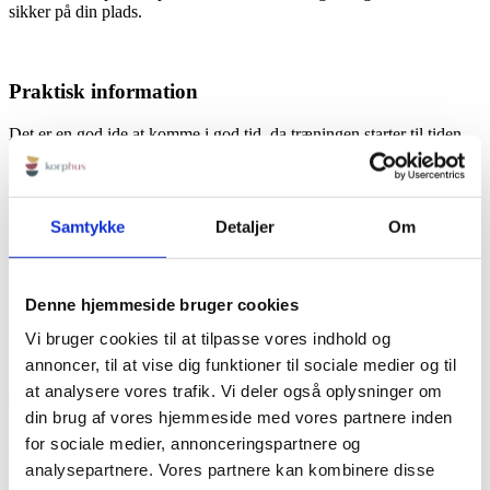
sikker på din plads.
Praktisk information
Det er en god ide at komme i god tid, da træningen starter til tiden.
Det er også en god ide at være iført tøj, der giver frihed til
bevægelse.
Samtykke
Detaljer
Om
Ingen forplejning inkluderet, dog er der adgang til gratis vand, kaffe
og te.
Denne hjemmeside bruger cookies
KORPHUS
Vi bruger cookies til at tilpasse vores indhold og
annoncer, til at vise dig funktioner til sociale medier og til
Rødbyvej 6b
4930 Maribo
at analysere vores trafik. Vi deler også oplysninger om
Tlf:
+45 23115758
din brug af vores hjemmeside med vores partnere inden
Mail:
info@korphus.dk
for sociale medier, annonceringspartnere og
CVR 35376933
@2026 korphus
analysepartnere. Vores partnere kan kombinere disse