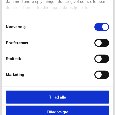
data med andre oplysninger, du har givet dem, eller som
LINKS
de har indsamlet fra din brug af deres tjenester.
Bliv en del af Korphus !
Handelsbetingelser
Samtykkevalg
Persondata & cookiepolitik
Nødvendig
Bliv en del af Korphus !
Handelsbetingelser
Persondata & cookiepolitik
Præferencer
Facebook
Statistik
Marketing
Tillad alle
Tillad valgte