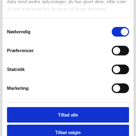
data med andre oplysninger, du har givet dem, eller som
LINKS
de har indsamlet fra din brug af deres tjenester.
Bliv en del af Korphus !
Handelsbetingelser
Samtykkevalg
Persondata & cookiepolitik
Nødvendig
Bliv en del af Korphus !
Handelsbetingelser
Persondata & cookiepolitik
Præferencer
Facebook
Statistik
Marketing
Tillad alle
Tillad valgte