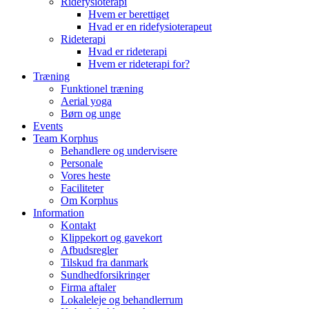
Ridefysioterapi
Hvem er berettiget
Hvad er en ridefysioterapeut
Rideterapi
Hvad er rideterapi
Hvem er rideterapi for?
Træning
Funktionel træning
Aerial yoga
Børn og unge
Events
Team Korphus
Behandlere og undervisere
Personale
Vores heste
Faciliteter
Om Korphus
Information
Kontakt
Klippekort og gavekort
Afbudsregler
Tilskud fra danmark
Sundhedforsikringer
Firma aftaler
Lokaleleje og behandlerrum