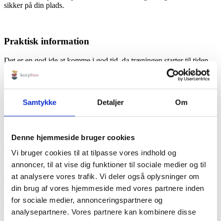
sikker på din plads.
Praktisk information
Det er en god ide at komme i god tid, da træningen starter til tiden.
Det er også en god ide at være iført tøj, der giver frihed til
bevægelse.
Samtykke
Detaljer
Om
Ingen forplejning inkluderet, dog er der adgang til gratis vand, kaffe
og te.
Denne hjemmeside bruger cookies
KORPHUS
Vi bruger cookies til at tilpasse vores indhold og
annoncer, til at vise dig funktioner til sociale medier og til
Rødbyvej 6b
4930 Maribo
at analysere vores trafik. Vi deler også oplysninger om
Tlf:
+45 23115758
din brug af vores hjemmeside med vores partnere inden
Mail:
info@korphus.dk
for sociale medier, annonceringspartnere og
CVR 35376933
@2026 korphus
analysepartnere. Vores partnere kan kombinere disse