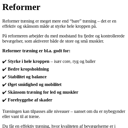
Reformer
Reformer træning er meget mere end “bare” træning – det er en
effektiv og skånsom måde at styrke hele kroppen på.
På reformeren arbejder du med modstand fra fjedre og kontrollerede
bevægelser, som aktiverer både de store og små muskler.
Reformer træning er bl.a. godt for:
✔️
Styrke i hele kroppen
– især core, ryg og baller
✔️
Bedre kropsholdning
✔️
Stabilitet og balance
✔️
Øget smidighed og mobilitet
✔️
Skånsom træning for led og muskler
✔️
Forebyggelse af skader
Træningen kan tilpasses alle niveauer – uanset om du er nybegynder
eller vant til at træne.
Du får en effektiv træning, hvor kvaliteten af bevægelserne er i