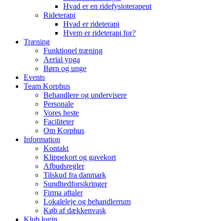
Hvad er en ridefysioterapeut
Rideterapi
Hvad er rideterapi
Hvem er rideterapi for?
Træning
Funktionel træning
Aerial yoga
Børn og unge
Events
Team Korphus
Behandlere og undervisere
Personale
Vores heste
Faciliteter
Om Korphus
Information
Kontakt
Klippekort og gavekort
Afbudsregler
Tilskud fra danmark
Sundhedforsikringer
Firma aftaler
Lokaleleje og behandlerrum
Køb af dækkenvask
Klub login