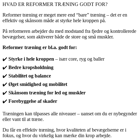
HVAD ER REFORMER TRÆNING GODT FOR?
Reformer træning er meget mere end “bare” træning – det er en
effektiv og skånsom måde at styrke hele kroppen på.
På reformeren arbejder du med modstand fra fjedre og kontrollerede
bevægelser, som aktiverer både de store og små muskler.
Reformer træning er bl.a. godt for:
✔️
Styrke i hele kroppen
– især core, ryg og baller
✔️
Bedre kropsholdning
✔️
Stabilitet og balance
✔️
Øget smidighed og mobilitet
✔️
Skånsom træning for led og muskler
✔️
Forebyggelse af skader
Træningen kan tilpasses alle niveauer – uanset om du er nybegynder
eller vant til at træne.
Du får en effektiv træning, hvor kvaliteten af bevægelserne er i
fokus, og hvor du virkelig kan mærke din krop arbejde.