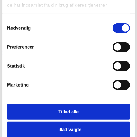
de har indsamlet fra din brug af deres tjenester.
Bliv en del af Korphus !
Handelsbetingelser
Persondata & cookiepolitik
Samtykkevalg
Nødvendig
Bliv en del af Korphus !
Handelsbetingelser
Persondata & cookiepolitik
Præferencer
Facebook
Statistik
Marketing
Tillad alle
Tillad valgte