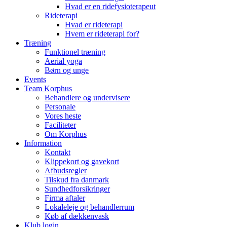
Hvad er en ridefysioterapeut
Rideterapi
Hvad er rideterapi
Hvem er rideterapi for?
Træning
Funktionel træning
Aerial yoga
Børn og unge
Events
Team Korphus
Behandlere og undervisere
Personale
Vores heste
Faciliteter
Om Korphus
Information
Kontakt
Klippekort og gavekort
Afbudsregler
Tilskud fra danmark
Sundhedforsikringer
Firma aftaler
Lokaleleje og behandlerrum
Køb af dækkenvask
Klub login