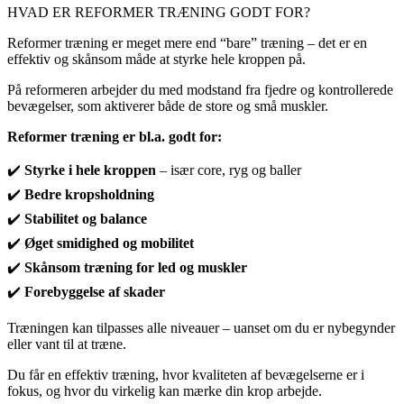
HVAD ER REFORMER TRÆNING GODT FOR?
Reformer træning er meget mere end “bare” træning – det er en
effektiv og skånsom måde at styrke hele kroppen på.
På reformeren arbejder du med modstand fra fjedre og kontrollerede
bevægelser, som aktiverer både de store og små muskler.
Reformer træning er bl.a. godt for:
✔️
Styrke i hele kroppen
– især core, ryg og baller
✔️
Bedre kropsholdning
✔️
Stabilitet og balance
✔️
Øget smidighed og mobilitet
✔️
Skånsom træning for led og muskler
✔️
Forebyggelse af skader
Træningen kan tilpasses alle niveauer – uanset om du er nybegynder
eller vant til at træne.
Du får en effektiv træning, hvor kvaliteten af bevægelserne er i
fokus, og hvor du virkelig kan mærke din krop arbejde.