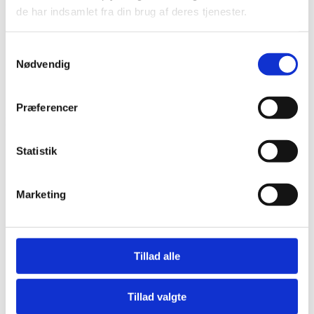
de har indsamlet fra din brug af deres tjenester.
Bliv en del af Korphus !
Handelsbetingelser
Persondata & cookiepolitik
Samtykkevalg
Nødvendig
Bliv en del af Korphus !
Handelsbetingelser
Persondata & cookiepolitik
Præferencer
Facebook
Statistik
Marketing
Tillad alle
Tillad valgte