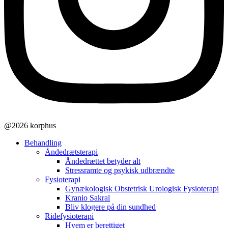
@2026 korphus
Behandling
Åndedrætsterapi
Åndedrættet betyder alt
Stressramte og psykisk udbrændte
Fysioterapi
Gynækologisk Obstetrisk Urologisk Fysioterapi
Kranio Sakral
Bliv klogere på din sundhed
Ridefysioterapi
Hvem er berettiget