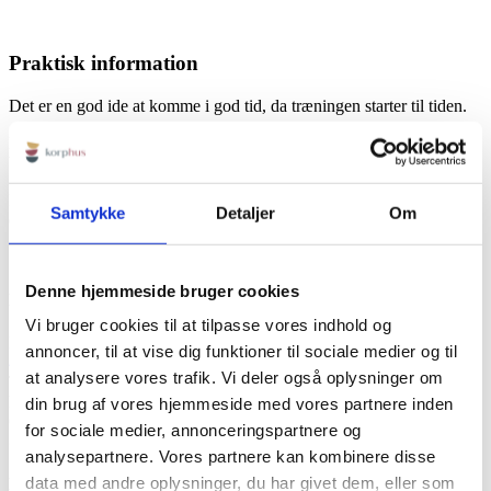
Praktisk information
Det er en god ide at komme i god tid, da træningen starter til tiden.
Det er også en god ide at være iført tøj, der giver frihed til
bevægelse.
Ingen forplejning inkluderet, dog er der adgang til gratis vand, kaffe
Samtykke
Detaljer
Om
og te.
Denne hjemmeside bruger cookies
KORPHUS
Vi bruger cookies til at tilpasse vores indhold og
Rødbyvej 6b
annoncer, til at vise dig funktioner til sociale medier og til
4930 Maribo
at analysere vores trafik. Vi deler også oplysninger om
Tlf:
+45 23115758
Mail:
info@korphus.dk
din brug af vores hjemmeside med vores partnere inden
CVR 35376933
for sociale medier, annonceringspartnere og
@2026 korphus
analysepartnere. Vores partnere kan kombinere disse
data med andre oplysninger, du har givet dem, eller som
LINKS