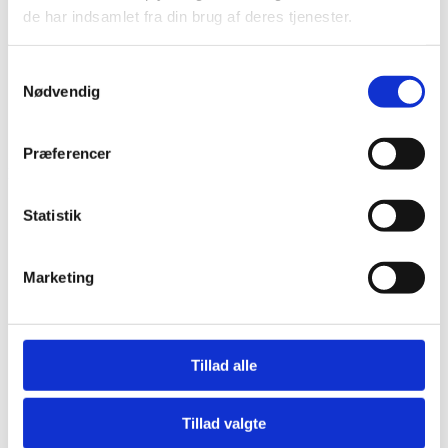
de har indsamlet fra din brug af deres tjenester.
Bliv en del af Korphus !
Handelsbetingelser
Persondata & cookiepolitik
Samtykkevalg
Nødvendig
Bliv en del af Korphus !
Handelsbetingelser
Persondata & cookiepolitik
Præferencer
Facebook
Statistik
Marketing
Tillad alle
Tillad valgte