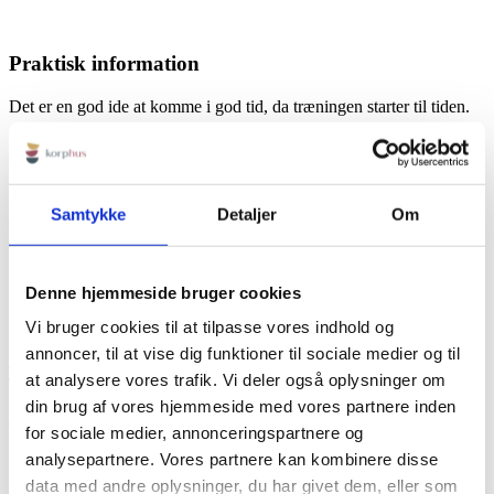
Praktisk information
Det er en god ide at komme i god tid, da træningen starter til tiden.
Det er også en god ide at være iført tøj, der giver frihed til
bevægelse.
Ingen forplejning inkluderet, dog er der adgang til gratis vand, kaffe
Samtykke
Detaljer
Om
og te.
Denne hjemmeside bruger cookies
KORPHUS
Vi bruger cookies til at tilpasse vores indhold og
Rødbyvej 6b
annoncer, til at vise dig funktioner til sociale medier og til
4930 Maribo
at analysere vores trafik. Vi deler også oplysninger om
Tlf:
+45 23115758
Mail:
info@korphus.dk
din brug af vores hjemmeside med vores partnere inden
CVR 35376933
for sociale medier, annonceringspartnere og
@2026 korphus
analysepartnere. Vores partnere kan kombinere disse
data med andre oplysninger, du har givet dem, eller som
LINKS