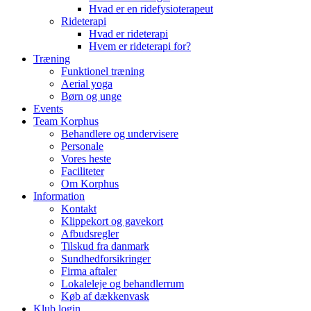
Hvad er en ridefysioterapeut
Rideterapi
Hvad er rideterapi
Hvem er rideterapi for?
Træning
Funktionel træning
Aerial yoga
Børn og unge
Events
Team Korphus
Behandlere og undervisere
Personale
Vores heste
Faciliteter
Om Korphus
Information
Kontakt
Klippekort og gavekort
Afbudsregler
Tilskud fra danmark
Sundhedforsikringer
Firma aftaler
Lokaleleje og behandlerrum
Køb af dækkenvask
Klub login