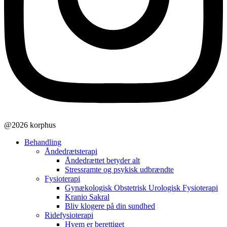
@2026 korphus
Behandling
Åndedrætsterapi
Åndedrættet betyder alt
Stressramte og psykisk udbrændte
Fysioterapi
Gynækologisk Obstetrisk Urologisk Fysioterapi
Kranio Sakral
Bliv klogere på din sundhed
Ridefysioterapi
Hvem er berettiget