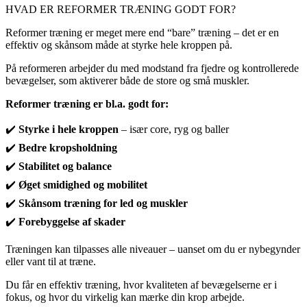
HVAD ER REFORMER TRÆNING GODT FOR?
Reformer træning er meget mere end “bare” træning – det er en
effektiv og skånsom måde at styrke hele kroppen på.
På reformeren arbejder du med modstand fra fjedre og kontrollerede
bevægelser, som aktiverer både de store og små muskler.
Reformer træning er bl.a. godt for:
✔️
Styrke i hele kroppen
– især core, ryg og baller
✔️
Bedre kropsholdning
✔️
Stabilitet og balance
✔️
Øget smidighed og mobilitet
✔️
Skånsom træning for led og muskler
✔️
Forebyggelse af skader
Træningen kan tilpasses alle niveauer – uanset om du er nybegynder
eller vant til at træne.
Du får en effektiv træning, hvor kvaliteten af bevægelserne er i
fokus, og hvor du virkelig kan mærke din krop arbejde.