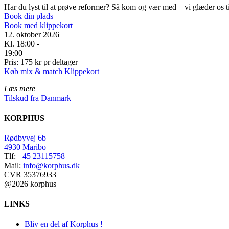
Har du lyst til at prøve reformer? Så kom og vær med – vi glæder os til
Book din plads
Book med klippekort
12. oktober 2026
Kl. 18:00 -
19:00
Pris: 175 kr pr deltager
Køb mix & match Klippekort
Læs mere
Tilskud fra Danmark
KORPHUS
Rødbyvej 6b
4930 Maribo
Tlf:
+45 23115758
Mail:
info@korphus.dk
CVR 35376933
@2026 korphus
LINKS
Bliv en del af Korphus !