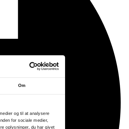
Om
 medier og til at analysere
nden for sociale medier,
e oplysninger, du har givet