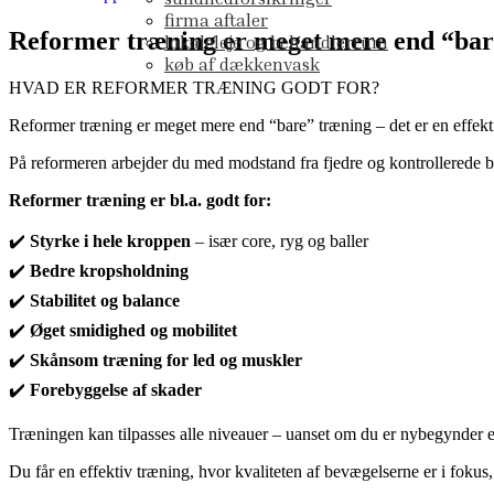
firma aftaler
Reformer træning er meget mere end “bare”
lokaleleje og behandlerrum
køb af dækkenvask
HVAD ER REFORMER TRÆNING GODT FOR?
Reformer træning er meget mere end “bare” træning – det er en effek
På reformeren arbejder du med modstand fra fjedre og kontrollerede b
Reformer træning er bl.a. godt for:
✔️
Styrke i hele kroppen
– især core, ryg og baller
✔️
Bedre kropsholdning
✔️
Stabilitet og balance
✔️
Øget smidighed og mobilitet
✔️
Skånsom træning for led og muskler
✔️
Forebyggelse af skader
Træningen kan tilpasses alle niveauer – uanset om du er nybegynder ell
Du får en effektiv træning, hvor kvaliteten af bevægelserne er i foku