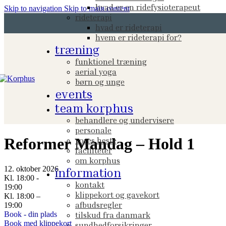
hvad er en ridefysioterapeut
Skip to navigation
Skip to main content
rideterapi
hvad er rideterapi
hvem er rideterapi for?
træning
funktionel træning
aerial yoga
børn og unge
events
team korphus
behandlere og undervisere
personale
Reformer Mandag – Hold 1
vores heste
faciliteter
om korphus
12. oktober 2026
information
Kl. 18:00 -
kontakt
19:00
klippekort og gavekort
Kl. 18:00 –
afbudsregler
19:00
Book - din plads
tilskud fra danmark
Book med klippekort
sundhedforsikringer