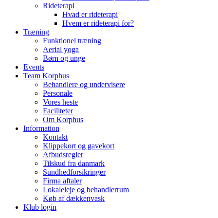
Rideterapi
Hvad er rideterapi
Hvem er rideterapi for?
Træning
Funktionel træning
Aerial yoga
Børn og unge
Events
Team Korphus
Behandlere og undervisere
Personale
Vores heste
Faciliteter
Om Korphus
Information
Kontakt
Klippekort og gavekort
Afbudsregler
Tilskud fra danmark
Sundhedforsikringer
Firma aftaler
Lokaleleje og behandlerrum
Køb af dækkenvask
Klub login