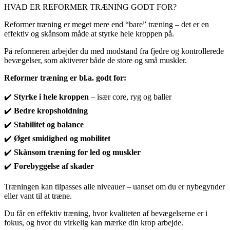
HVAD ER REFORMER TRÆNING GODT FOR?
Reformer træning er meget mere end “bare” træning – det er en
effektiv og skånsom måde at styrke hele kroppen på.
På reformeren arbejder du med modstand fra fjedre og kontrollerede
bevægelser, som aktiverer både de store og små muskler.
Reformer træning er bl.a. godt for:
✔️
Styrke i hele kroppen
– især core, ryg og baller
✔️
Bedre kropsholdning
✔️
Stabilitet og balance
✔️
Øget smidighed og mobilitet
✔️
Skånsom træning for led og muskler
✔️
Forebyggelse af skader
Træningen kan tilpasses alle niveauer – uanset om du er nybegynder
eller vant til at træne.
Du får en effektiv træning, hvor kvaliteten af bevægelserne er i
fokus, og hvor du virkelig kan mærke din krop arbejde.