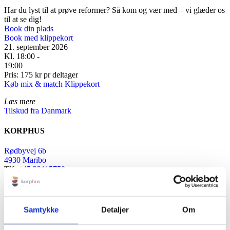
Har du lyst til at prøve reformer? Så kom og vær med – vi glæder os
til at se dig!
Book din plads
Book med klippekort
21. september 2026
Kl. 18:00 -
19:00
Pris: 175 kr pr deltager
Køb mix & match Klippekort
Læs mere
Tilskud fra Danmark
KORPHUS
Rødbyvej 6b
4930 Maribo
Tlf:
+45 23115758
Mail:
info@korphus.dk
CVR 35376933
@2026 korphus
Samtykke
Detaljer
Om
LINKS