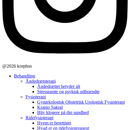
@2026 korphus
Behandling
Åndedrætsterapi
Åndedrættet betyder alt
Stressramte og psykisk udbrændte
Fysioterapi
Gynækologisk Obstetrisk Urologisk Fysioterapi
Kranio Sakral
Bliv klogere på din sundhed
Ridefysioterapi
Hvem er berettiget
Hvad er en ridefysioterapeut