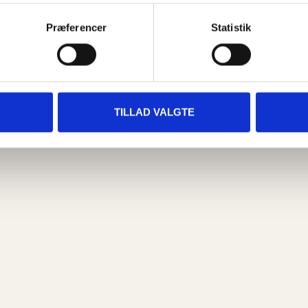
Præferencer
Statistik
 er nybegynder eller vant til at træne.
serne er i fokus, og hvor du virkelig kan
TILLAD VALGTE
vi glæder os til at se dig!