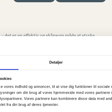
– det er en effektiv og skånsom måde at styrke
g kontrollerede bevægelser, som aktiverer både
Detaljer
ookies
se vores indhold og annoncer, til at vise dig funktioner til sociale
oplysninger om din brug af vores hjemmeside med vores partnere i
ysepartnere. Vores partnere kan kombinere disse data med andr
et fra din brug af deres tjenester.