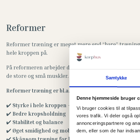
Reformer
Reformer træning er meget mere end “bare” træning 
hele kroppen på.
På reformeren arbejder du med modstand fra fjedre o
de store og små muskler.
Samtykke
Reformer træning er bl.a. godt for:
Denne hjemmeside bruger c
✔️
Styrke i hele kroppen
– især core, ryg og baller
Vi bruger cookies til at tilpas
✔️
Bedre kropsholdning
vores trafik. Vi deler også 
✔️
Stabilitet og balance
annonceringspartnere og anal
✔️
Øget smidighed og mobilitet
dem, eller som de har indsaml
✔️
Skånsom træning for led og muskler