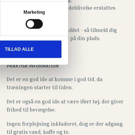
Ved sygdom eller anden udeblivelse erstattes
Marketing
tiden ikke.
Der er max 8 pladser på holdet - så tilmeld dig
hurtigt for at være sikker på din plads.
TILLAD ALLE
PRAKTISK INFORMATION
Det er en god ide at komme i god tid, da
træningen starter til tiden.
Det er også en god ide at være iført tøj, der giver
frihed til bevægelse.
Ingen forplejning inkluderet, dog er der adgang
til gratis vand, kaffe og te.