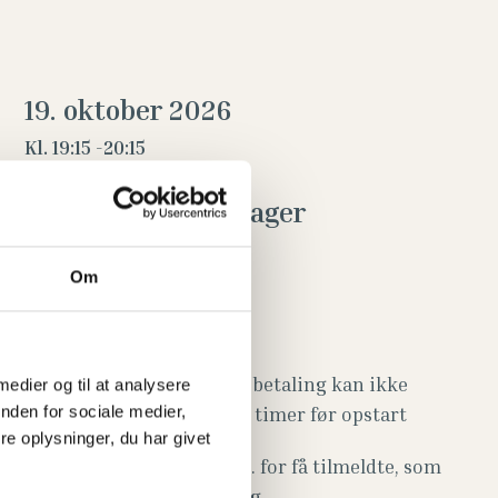
19. oktober 2026
Kl. 19:15 -
20:15
Pris: 175 kr pr deltager
Læs mere
Om
Tilskud fra Danmark
TILMELDING / FRAMELDING
Tilmelding er bindende - betaling kan ikke
 medier og til at analysere
nden for sociale medier,
refunderes senere end 24 timer før opstart
e oplysninger, du har givet
Vi tager forbehold for evt. for få tilmeldte, som
vil afstedkomme aflysning.