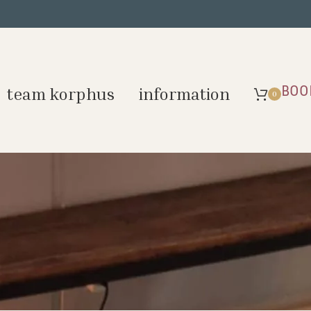
BOO
team korphus
information
0