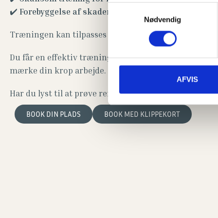
Samtykkevalg
✔️
Forebyggelse af skader
Nødvendig
Træningen kan tilpasses alle niveauer – uanset om du
Du får en effektiv træning, hvor kvaliteten af bevægel
mærke din krop arbejde.
AFVIS
Har du lyst til at prøve reformer? Så kom og vær med – 
BOOK DIN PLADS
BOOK MED KLIPPEKORT