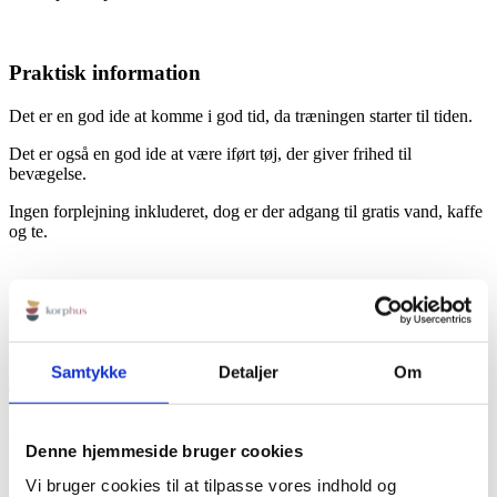
Praktisk information
Det er en god ide at komme i god tid, da træningen starter til tiden.
Det er også en god ide at være iført tøj, der giver frihed til
bevægelse.
Ingen forplejning inkluderet, dog er der adgang til gratis vand, kaffe
og te.
KORPHUS
Rødbyvej 6b
Samtykke
Detaljer
Om
4930 Maribo
Tlf:
+45 23115758
Mail:
info@korphus.dk
CVR 35376933
Denne hjemmeside bruger cookies
@2026 korphus
Vi bruger cookies til at tilpasse vores indhold og