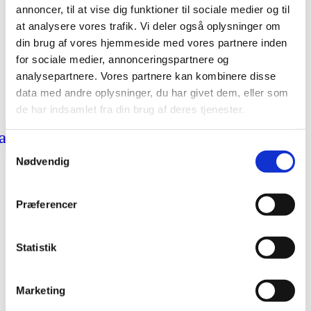
LINKS
annoncer, til at vise dig funktioner til sociale medier og til
at analysere vores trafik. Vi deler også oplysninger om
Bliv en del af Korphus !
Handelsbetingelser
din brug af vores hjemmeside med vores partnere inden
Persondata & cookiepolitik
for sociale medier, annonceringspartnere og
analysepartnere. Vores partnere kan kombinere disse
Bliv en del af Korphus !
Handelsbetingelser
data med andre oplysninger, du har givet dem, eller som
Persondata & cookiepolitik
de har indsamlet fra din brug af deres tjenester.
acebook
Instagram
Samtykkevalg
@2026 korphus
Nødvendig
Behandling
Præferencer
Åndedrætsterapi
Statistik
Åndedrættet betyder alt
Marketing