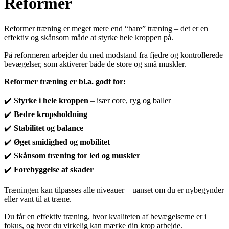
Reformer
Reformer træning er meget mere end “bare” træning – det er en
effektiv og skånsom måde at styrke hele kroppen på.
På reformeren arbejder du med modstand fra fjedre og kontrollerede
bevægelser, som aktiverer både de store og små muskler.
Reformer træning er bl.a. godt for:
✔️
Styrke i hele kroppen
– især core, ryg og baller
✔️
Bedre kropsholdning
✔️
Stabilitet og balance
✔️
Øget smidighed og mobilitet
✔️
Skånsom træning for led og muskler
✔️
Forebyggelse af skader
Træningen kan tilpasses alle niveauer – uanset om du er nybegynder
eller vant til at træne.
Du får en effektiv træning, hvor kvaliteten af bevægelserne er i
fokus, og hvor du virkelig kan mærke din krop arbejde.