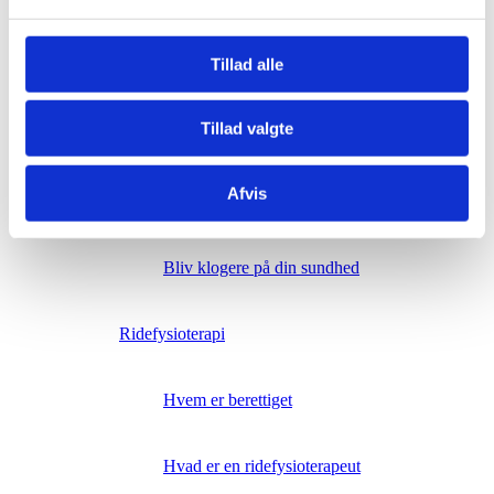
Stressramte og psykisk udbrændte
Tillad alle
Fysioterapi
Tillad valgte
Gynækologisk Obstetrisk Urologisk
Fysioterapi
Afvis
Kranio Sakral
Bliv klogere på din sundhed
Ridefysioterapi
Hvem er berettiget
Hvad er en ridefysioterapeut