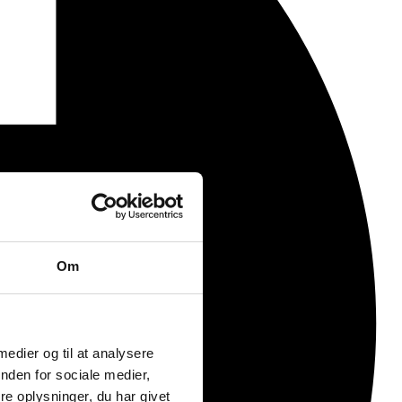
Om
 medier og til at analysere
nden for sociale medier,
e oplysninger, du har givet