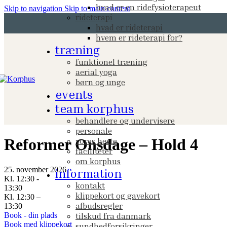
hvad er en ridefysioterapeut
Skip to navigation
Skip to main content
rideterapi
hvad er rideterapi
hvem er rideterapi for?
træning
funktionel træning
aerial yoga
børn og unge
events
team korphus
behandlere og undervisere
personale
Reformer Onsdage – Hold 4
vores heste
faciliteter
om korphus
25. november 2026
information
Kl. 12:30 -
kontakt
13:30
klippekort og gavekort
Kl. 12:30 –
afbudsregler
13:30
Book - din plads
tilskud fra danmark
Book med klippekort
sundhedforsikringer