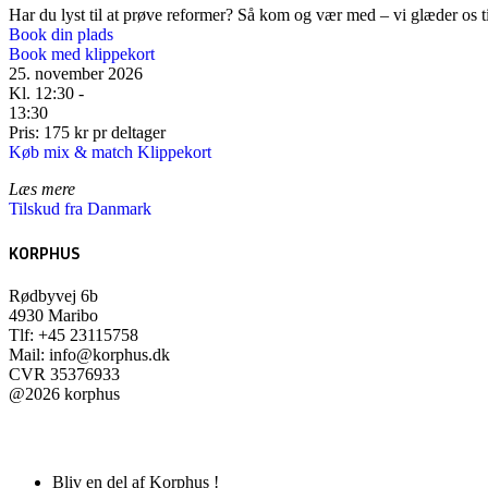
Har du lyst til at prøve reformer? Så kom og vær med – vi glæder os til
Book din plads
Book med klippekort
25. november 2026
Kl. 12:30 -
13:30
Pris: 175 kr pr deltager
Køb mix & match Klippekort
Læs mere
Tilskud fra Danmark
KORPHUS
Rødbyvej 6b
4930 Maribo
Tlf:
+45 23115758
Mail:
info@korphus.dk
CVR 35376933
@2026 korphus
Bliv en del af Korphus !