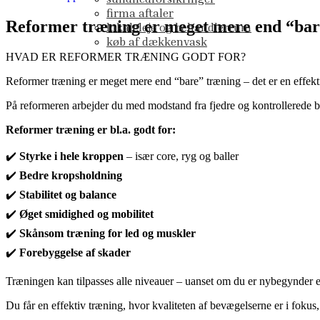
firma aftaler
Reformer træning er meget mere end “bare”
lokaleleje og behandlerrum
køb af dækkenvask
HVAD ER REFORMER TRÆNING GODT FOR?
Reformer træning er meget mere end “bare” træning – det er en effek
På reformeren arbejder du med modstand fra fjedre og kontrollerede b
Reformer træning er bl.a. godt for:
✔️
Styrke i hele kroppen
– især core, ryg og baller
✔️
Bedre kropsholdning
✔️
Stabilitet og balance
✔️
Øget smidighed og mobilitet
✔️
Skånsom træning for led og muskler
✔️
Forebyggelse af skader
Træningen kan tilpasses alle niveauer – uanset om du er nybegynder ell
Du får en effektiv træning, hvor kvaliteten af bevægelserne er i foku