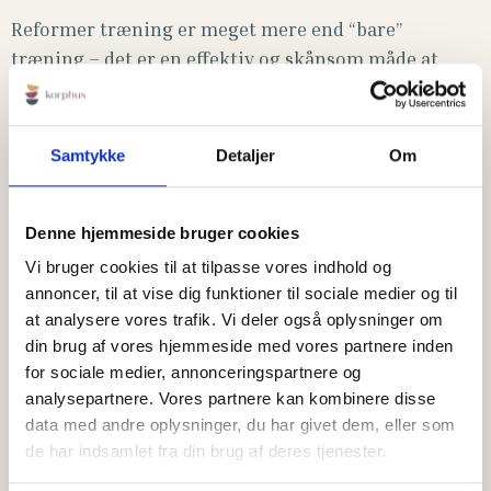
Reformer træning er meget mere end “bare”
træning – det er en effektiv og skånsom måde at
styrke hele kroppen på.
På reformeren arbejder du med modstand fra fjedre
Samtykke
Detaljer
Om
og kontrollerede bevægelser, som aktiverer både de
store og små muskler.
Denne hjemmeside bruger cookies
Reformer træning er bl.a. godt for:
Vi bruger cookies til at tilpasse vores indhold og
annoncer, til at vise dig funktioner til sociale medier og til
✔️
Styrke i hele kroppen
– især core, ryg og baller
at analysere vores trafik. Vi deler også oplysninger om
✔️
Bedre kropsholdning
din brug af vores hjemmeside med vores partnere inden
✔️
Stabilitet og balance
for sociale medier, annonceringspartnere og
✔️
Øget smidighed og mobilitet
analysepartnere. Vores partnere kan kombinere disse
✔️
Skånsom træning for led og muskler
data med andre oplysninger, du har givet dem, eller som
✔️
Forebyggelse af skader
de har indsamlet fra din brug af deres tjenester.