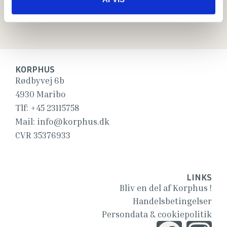
Tilskud fra Danmark
KORPHUS
Rødbyvej 6b
4930 Maribo
Tlf:
+45 23115758
Mail:
info@korphus.dk
CVR 35376933
LINKS
Bliv en del af Korphus !
Handelsbetingelser
Persondata & cookiepolitik