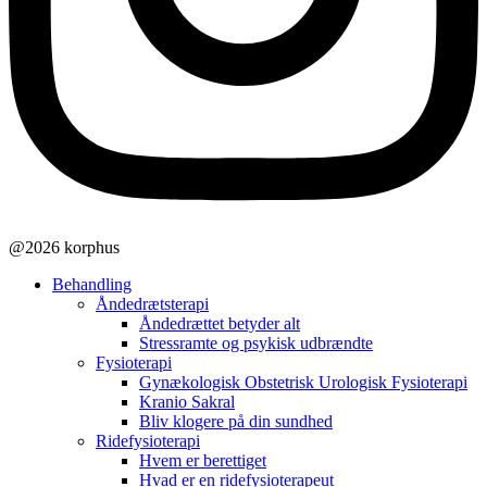
@2026 korphus
Behandling
Åndedrætsterapi
Åndedrættet betyder alt
Stressramte og psykisk udbrændte
Fysioterapi
Gynækologisk Obstetrisk Urologisk Fysioterapi
Kranio Sakral
Bliv klogere på din sundhed
Ridefysioterapi
Hvem er berettiget
Hvad er en ridefysioterapeut