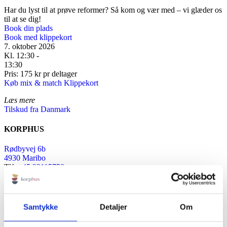
Har du lyst til at prøve reformer? Så kom og vær med – vi glæder os
til at se dig!
Book din plads
Book med klippekort
7. oktober 2026
Kl. 12:30 -
13:30
Pris: 175 kr pr deltager
Køb mix & match Klippekort
Læs mere
Tilskud fra Danmark
KORPHUS
Rødbyvej 6b
4930 Maribo
Tlf:
+45 23115758
Mail:
info@korphus.dk
CVR 35376933
@2026 korphus
Samtykke
Detaljer
Om
LINKS