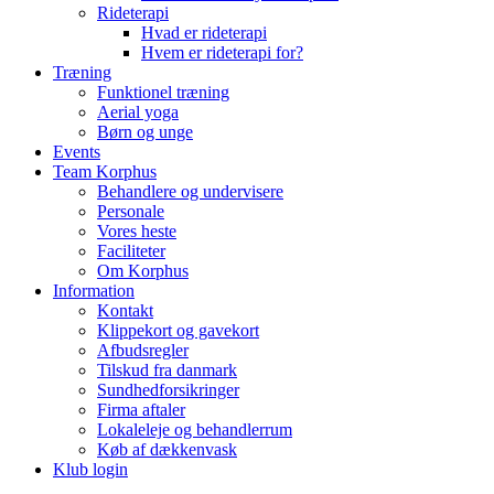
Rideterapi
Hvad er rideterapi
Hvem er rideterapi for?
Træning
Funktionel træning
Aerial yoga
Børn og unge
Events
Team Korphus
Behandlere og undervisere
Personale
Vores heste
Faciliteter
Om Korphus
Information
Kontakt
Klippekort og gavekort
Afbudsregler
Tilskud fra danmark
Sundhedforsikringer
Firma aftaler
Lokaleleje og behandlerrum
Køb af dækkenvask
Klub login