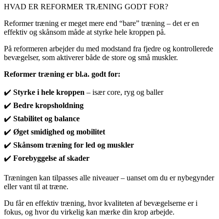
HVAD ER REFORMER TRÆNING GODT FOR?
Reformer træning er meget mere end “bare” træning – det er en
effektiv og skånsom måde at styrke hele kroppen på.
På reformeren arbejder du med modstand fra fjedre og kontrollerede
bevægelser, som aktiverer både de store og små muskler.
Reformer træning er bl.a. godt for:
✔️
Styrke i hele kroppen
– især core, ryg og baller
✔️
Bedre kropsholdning
✔️
Stabilitet og balance
✔️
Øget smidighed og mobilitet
✔️
Skånsom træning for led og muskler
✔️
Forebyggelse af skader
Træningen kan tilpasses alle niveauer – uanset om du er nybegynder
eller vant til at træne.
Du får en effektiv træning, hvor kvaliteten af bevægelserne er i
fokus, og hvor du virkelig kan mærke din krop arbejde.