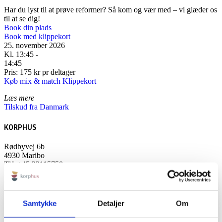
Har du lyst til at prøve reformer? Så kom og vær med – vi glæder os
til at se dig!
Book din plads
Book med klippekort
25. november 2026
Kl. 13:45 -
14:45
Pris: 175 kr pr deltager
Køb mix & match Klippekort
Læs mere
Tilskud fra Danmark
KORPHUS
Rødbyvej 6b
4930 Maribo
Tlf:
+45 23115758
Mail:
info@korphus.dk
CVR 35376933
@2026 korphus
Samtykke
Detaljer
Om
LINKS