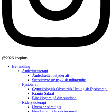
@2026 korphus
Behandling
Åndedrætsterapi
Åndedrættet betyder alt
Stressramte og psykisk udbrændte
Fysioterapi
Gynækologisk Obstetrisk Urologisk Fysioterapi
Kranio Sakral
Bliv klogere på din sundhed
Ridefysioterapi
Hvem er berettiget
Hvad er en ridefysioterapeut