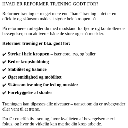
HVAD ER REFORMER TRÆNING GODT FOR?
Reformer træning er meget mere end “bare” træning – det er en
effektiv og skånsom måde at styrke hele kroppen på.
På reformeren arbejder du med modstand fra fjedre og kontrollerede
bevægelser, som aktiverer både de store og små muskler.
Reformer træning er bl.a. godt for:
✔️
Styrke i hele kroppen
– især core, ryg og baller
✔️
Bedre kropsholdning
✔️
Stabilitet og balance
✔️
Øget smidighed og mobilitet
✔️
Skånsom træning for led og muskler
✔️
Forebyggelse af skader
Træningen kan tilpasses alle niveauer – uanset om du er nybegynder
eller vant til at træne.
Du får en effektiv træning, hvor kvaliteten af bevægelserne er i
fokus, og hvor du virkelig kan mærke din krop arbejde.