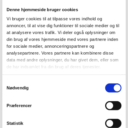
Bliv en del af Korphus !
Denne hjemmeside bruger cookies
Handelsbetingelser
Persondata & cookiepolitik
Vi bruger cookies til at tilpasse vores indhold og
Bliv en del af Korphus !
annoncer, til at vise dig funktioner til sociale medier og til
Handelsbetingelser
at analysere vores trafik. Vi deler også oplysninger om
Persondata & cookiepolitik
din brug af vores hjemmeside med vores partnere inden
Facebook
for sociale medier, annonceringspartnere og
analysepartnere. Vores partnere kan kombinere disse
data med andre oplysninger, du har givet dem, eller som
de har indsamlet fra din brug af deres tjenester.
Samtykkevalg
Nødvendig
Præferencer
Statistik