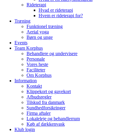
Rideterapi
Hvad er rideterapi
Hvem er rideterapi for?
Træning
Funktionel træning
Aerial yoga
Børn og unge
Events
Team Korphus
Behandlere og undervisere
Personale
Vores heste
Faciliteter
Om Korphus
Information
Kontakt
Klippekort og gavekort
Afbudsregler
Tilskud fra danmark
Sundhedforsikringer
Firma aftaler
Lokaleleje og behandlerrum
Køb af dækkenvask
Klub login