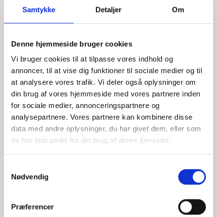
Træningen kan tilpasses alle niveauer – uanset om
Samtykke
Detaljer
Om
du er nybegynder eller vant til at træne.
Du får en effektiv træning, hvor kvaliteten af
Denne hjemmeside bruger cookies
bevægelserne er i fokus, og hvor du virkelig kan
Vi bruger cookies til at tilpasse vores indhold og
mærke din krop arbejde.
annoncer, til at vise dig funktioner til sociale medier og til
at analysere vores trafik. Vi deler også oplysninger om
Har du lyst til at prøve reformer? Så kom og vær med
din brug af vores hjemmeside med vores partnere inden
– vi glæder os til at se dig!
for sociale medier, annonceringspartnere og
analysepartnere. Vores partnere kan kombinere disse
BOOK DIN PLADS
BOOK MED KLIPPEKORT
data med andre oplysninger, du har givet dem, eller som
de har indsamlet fra din brug af deres tjenester.
18. oktober 2026
Samtykkevalg
Kl. 16:00 -
17:00
Nødvendig
Pris: 175 kr pr deltager
Præferencer
Læs mere