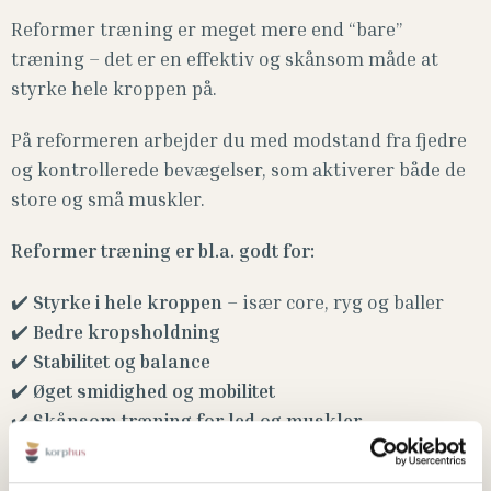
Reformer træning er meget mere end “bare”
træning – det er en effektiv og skånsom måde at
styrke hele kroppen på.
På reformeren arbejder du med modstand fra fjedre
og kontrollerede bevægelser, som aktiverer både de
store og små muskler.
Reformer træning er bl.a. godt for:
✔️
Styrke i hele kroppen
– især core, ryg og baller
✔️
Bedre kropsholdning
✔️
Stabilitet og balance
✔️
Øget smidighed og mobilitet
✔️
Skånsom træning for led og muskler
✔️
Forebyggelse af skader