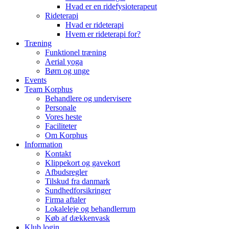
Hvad er en ridefysioterapeut
Rideterapi
Hvad er rideterapi
Hvem er rideterapi for?
Træning
Funktionel træning
Aerial yoga
Børn og unge
Events
Team Korphus
Behandlere og undervisere
Personale
Vores heste
Faciliteter
Om Korphus
Information
Kontakt
Klippekort og gavekort
Afbudsregler
Tilskud fra danmark
Sundhedforsikringer
Firma aftaler
Lokaleleje og behandlerrum
Køb af dækkenvask
Klub login