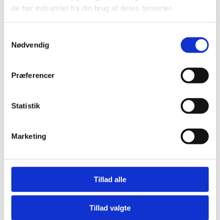
de har indsamlet fra din brug af deres tjenester.
Bliv en del af Korphus !
Handelsbetingelser
Persondata & cookiepolitik
Samtykkevalg
Nødvendig
Bliv en del af Korphus !
Handelsbetingelser
Persondata & cookiepolitik
Præferencer
Facebook
Statistik
Marketing
Tillad alle
Tillad valgte