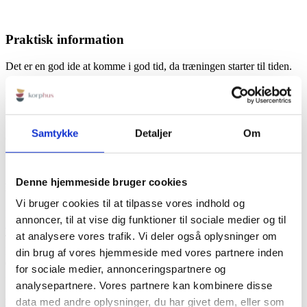
Praktisk information
Det er en god ide at komme i god tid, da træningen starter til tiden.
Det er også en god ide at være iført tøj, der giver frihed til
bevægelse.
Ingen forplejning inkluderet, dog er der adgang til gratis vand, kaffe
Samtykke
Detaljer
Om
og te.
Denne hjemmeside bruger cookies
KORPHUS
Vi bruger cookies til at tilpasse vores indhold og
Rødbyvej 6b
annoncer, til at vise dig funktioner til sociale medier og til
4930 Maribo
at analysere vores trafik. Vi deler også oplysninger om
Tlf:
+45 23115758
Mail:
info@korphus.dk
din brug af vores hjemmeside med vores partnere inden
CVR 35376933
for sociale medier, annonceringspartnere og
@2026 korphus
analysepartnere. Vores partnere kan kombinere disse
data med andre oplysninger, du har givet dem, eller som
LINKS