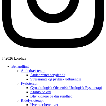
@2026 korphus
Behandling
Åndedrætsterapi
Åndedrættet betyder alt
Stressramte og psykisk udbrændte
Fysioterapi
Gynækologisk Obstetrisk Urologisk Fysioterapi
Kranio Sakral
Bliv klogere på din sundhed
Ridefysioterapi
Hvem er berettiget