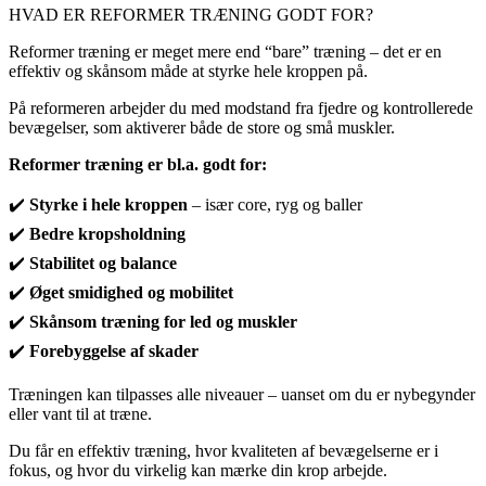
HVAD ER REFORMER TRÆNING GODT FOR?
Reformer træning er meget mere end “bare” træning – det er en
effektiv og skånsom måde at styrke hele kroppen på.
På reformeren arbejder du med modstand fra fjedre og kontrollerede
bevægelser, som aktiverer både de store og små muskler.
Reformer træning er bl.a. godt for:
✔️
Styrke i hele kroppen
– især core, ryg og baller
✔️
Bedre kropsholdning
✔️
Stabilitet og balance
✔️
Øget smidighed og mobilitet
✔️
Skånsom træning for led og muskler
✔️
Forebyggelse af skader
Træningen kan tilpasses alle niveauer – uanset om du er nybegynder
eller vant til at træne.
Du får en effektiv træning, hvor kvaliteten af bevægelserne er i
fokus, og hvor du virkelig kan mærke din krop arbejde.