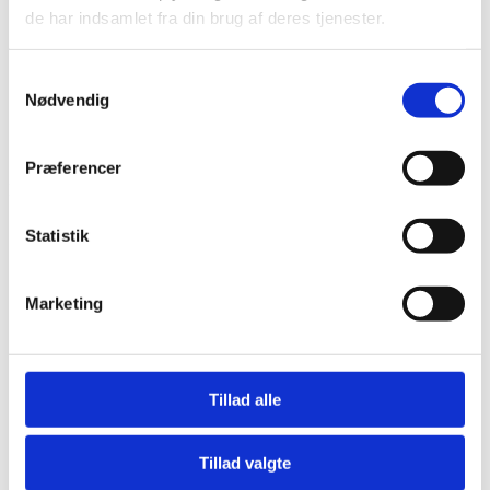
de har indsamlet fra din brug af deres tjenester.
Bliv en del af Korphus !
Handelsbetingelser
Persondata & cookiepolitik
Samtykkevalg
Nødvendig
Bliv en del af Korphus !
Handelsbetingelser
Persondata & cookiepolitik
Præferencer
Facebook
Statistik
Marketing
Tillad alle
Tillad valgte