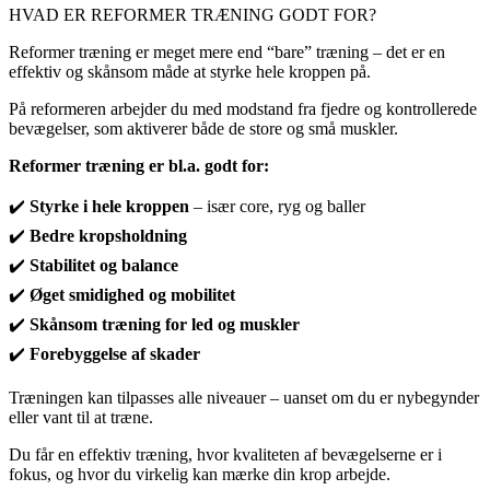
HVAD ER REFORMER TRÆNING GODT FOR?
Reformer træning er meget mere end “bare” træning – det er en
effektiv og skånsom måde at styrke hele kroppen på.
På reformeren arbejder du med modstand fra fjedre og kontrollerede
bevægelser, som aktiverer både de store og små muskler.
Reformer træning er bl.a. godt for:
✔️
Styrke i hele kroppen
– især core, ryg og baller
✔️
Bedre kropsholdning
✔️
Stabilitet og balance
✔️
Øget smidighed og mobilitet
✔️
Skånsom træning for led og muskler
✔️
Forebyggelse af skader
Træningen kan tilpasses alle niveauer – uanset om du er nybegynder
eller vant til at træne.
Du får en effektiv træning, hvor kvaliteten af bevægelserne er i
fokus, og hvor du virkelig kan mærke din krop arbejde.