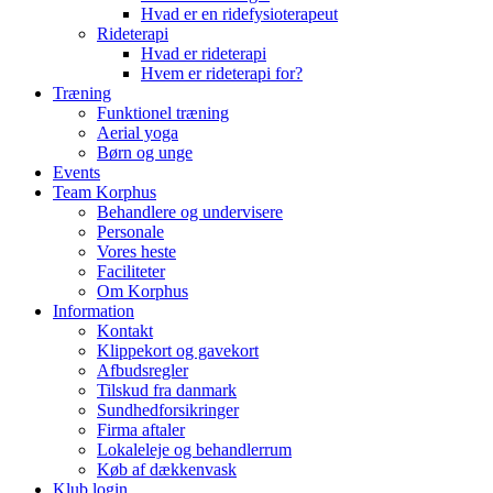
Hvad er en ridefysioterapeut
Rideterapi
Hvad er rideterapi
Hvem er rideterapi for?
Træning
Funktionel træning
Aerial yoga
Børn og unge
Events
Team Korphus
Behandlere og undervisere
Personale
Vores heste
Faciliteter
Om Korphus
Information
Kontakt
Klippekort og gavekort
Afbudsregler
Tilskud fra danmark
Sundhedforsikringer
Firma aftaler
Lokaleleje og behandlerrum
Køb af dækkenvask
Klub login