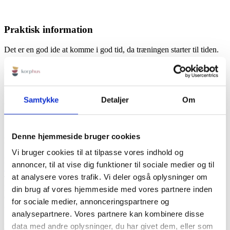
Praktisk information
Det er en god ide at komme i god tid, da træningen starter til tiden.
Det er også en god ide at være iført tøj, der giver frihed til
bevægelse.
Ingen forplejning inkluderet, dog er der adgang til gratis vand, kaffe
Samtykke
Detaljer
Om
og te.
Denne hjemmeside bruger cookies
KORPHUS
Vi bruger cookies til at tilpasse vores indhold og
Rødbyvej 6b
annoncer, til at vise dig funktioner til sociale medier og til
4930 Maribo
at analysere vores trafik. Vi deler også oplysninger om
Tlf:
+45 23115758
Mail:
info@korphus.dk
din brug af vores hjemmeside med vores partnere inden
CVR 35376933
for sociale medier, annonceringspartnere og
@2026 korphus
analysepartnere. Vores partnere kan kombinere disse
data med andre oplysninger, du har givet dem, eller som
LINKS