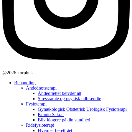
@2026 korphus
Behandling
Åndedrætsterapi
Åndedrættet betyder alt
Stressramte og psykisk udbrændte
Fysioterapi
Gynækologisk Obstetrisk Urologisk Fysioterapi
Kranio Sakral
Bliv klogere på din sundhed
Ridefysioterapi
Hvem er berettiget