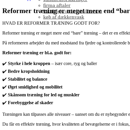
firma aftaler
Reformer træning er meget mere end “bare”
lokaleleje og behandlerrum
køb af dækkenvask
HVAD ER REFORMER TRÆNING GODT FOR?
Reformer træning er meget mere end “bare” træning – det er en effek
På reformeren arbejder du med modstand fra fjedre og kontrollerede b
Reformer træning er bl.a. godt for:
✔️
Styrke i hele kroppen
– især core, ryg og baller
✔️
Bedre kropsholdning
✔️
Stabilitet og balance
✔️
Øget smidighed og mobilitet
✔️
Skånsom træning for led og muskler
✔️
Forebyggelse af skader
Træningen kan tilpasses alle niveauer – uanset om du er nybegynder ell
Du får en effektiv træning, hvor kvaliteten af bevægelserne er i foku