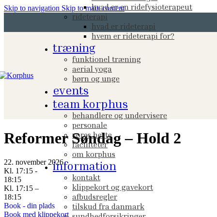
hvad er en ridefysioterapeut
Skip to navigation
Skip to main content
rideterapi
hvad er rideterapi
hvem er rideterapi for?
træning
funktionel træning
aerial yoga
børn og unge
events
team korphus
behandlere og undervisere
personale
Reformer Søndag – Hold 2
vores heste
faciliteter
om korphus
22. november 2026
information
Kl. 17:15 -
kontakt
18:15
klippekort og gavekort
Kl. 17:15 –
afbudsregler
18:15
Book - din plads
tilskud fra danmark
Book med klippekort
sundhedforsikringer