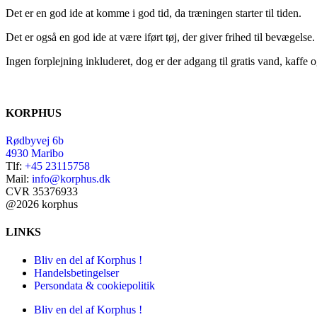
Det er en god ide at komme i god tid, da træningen starter til tiden.
Det er også en god ide at være iført tøj, der giver frihed til bevægelse.
Ingen forplejning inkluderet, dog er der adgang til gratis vand, kaffe o
KORPHUS
Rødbyvej 6b
4930 Maribo
Tlf:
+45 23115758
Mail:
info@korphus.dk
CVR 35376933
@2026 korphus
LINKS
Bliv en del af Korphus !
Handelsbetingelser
Persondata & cookiepolitik
Bliv en del af Korphus !