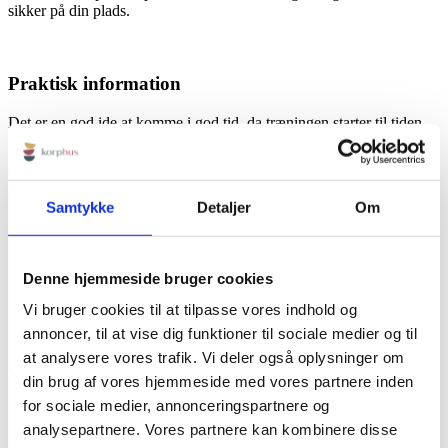
sikker på din plads.
Praktisk information
Det er en god ide at komme i god tid, da træningen starter til tiden.
Det er også en god ide at være iført tøj, der giver frihed til
bevægelse.
Samtykke
Detaljer
Om
Ingen forplejning inkluderet, dog er der adgang til gratis vand, kaffe
og te.
Denne hjemmeside bruger cookies
KORPHUS
Vi bruger cookies til at tilpasse vores indhold og
annoncer, til at vise dig funktioner til sociale medier og til
Rødbyvej 6b
4930 Maribo
at analysere vores trafik. Vi deler også oplysninger om
Tlf:
+45 23115758
din brug af vores hjemmeside med vores partnere inden
Mail:
info@korphus.dk
for sociale medier, annonceringspartnere og
CVR 35376933
@2026 korphus
analysepartnere. Vores partnere kan kombinere disse