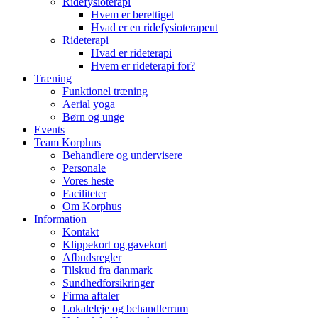
Ridefysioterapi
Hvem er berettiget
Hvad er en ridefysioterapeut
Rideterapi
Hvad er rideterapi
Hvem er rideterapi for?
Træning
Funktionel træning
Aerial yoga
Børn og unge
Events
Team Korphus
Behandlere og undervisere
Personale
Vores heste
Faciliteter
Om Korphus
Information
Kontakt
Klippekort og gavekort
Afbudsregler
Tilskud fra danmark
Sundhedforsikringer
Firma aftaler
Lokaleleje og behandlerrum