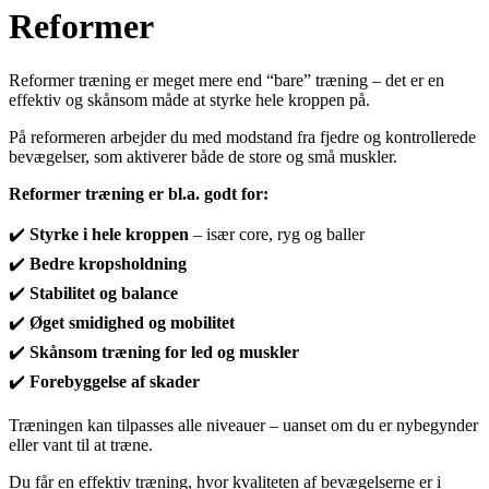
Reformer
Reformer træning er meget mere end “bare” træning – det er en
effektiv og skånsom måde at styrke hele kroppen på.
På reformeren arbejder du med modstand fra fjedre og kontrollerede
bevægelser, som aktiverer både de store og små muskler.
Reformer træning er bl.a. godt for:
✔️
Styrke i hele kroppen
– især core, ryg og baller
✔️
Bedre kropsholdning
✔️
Stabilitet og balance
✔️
Øget smidighed og mobilitet
✔️
Skånsom træning for led og muskler
✔️
Forebyggelse af skader
Træningen kan tilpasses alle niveauer – uanset om du er nybegynder
eller vant til at træne.
Du får en effektiv træning, hvor kvaliteten af bevægelserne er i