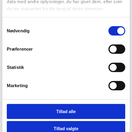
data med andre oplysninger, du har givet dem, eller som
LINKS
de har indsamlet fra din brug af deres tjenester.
Bliv en del af Korphus !
Handelsbetingelser
Samtykkevalg
Persondata & cookiepolitik
Nødvendig
Bliv en del af Korphus !
Handelsbetingelser
Persondata & cookiepolitik
Præferencer
Facebook
Statistik
Marketing
Tillad alle
Tillad valgte