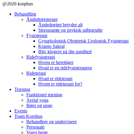
@2026 korphus
Behandling
Åndedrætsterapi
Åndedrættet betyder alt
Stressramte og psykisk udbrændte
Fysioterapi
Gynækologisk Obstetrisk Urologisk Fysioterapi
Kranio Sakral
Bliv klogere på din sundhed
Ridefysioterapi
Hvem er berettiget
Hvad er en ridefysioterapeut
Rideterapi
Hvad er rideterapi
Hvem er rideterapi for?
Træning
Funktionel træning
Aerial yoga
Børn og unge
Events
Team Korphus
Behandlere og undervisere
Personale
Vores heste