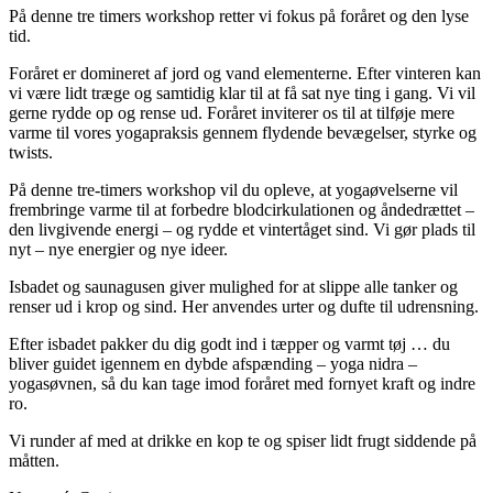
På denne tre timers workshop retter vi fokus på foråret og den lyse
tid.
Foråret er domineret af jord og vand elementerne. Efter vinteren kan
vi være lidt træge og samtidig klar til at få sat nye ting i gang. Vi vil
gerne rydde op og rense ud. Foråret inviterer os til at tilføje mere
varme til vores yogapraksis gennem flydende bevægelser, styrke og
twists.
På denne tre-timers workshop vil du opleve, at yogaøvelserne vil
frembringe varme til at forbedre blodcirkulationen og åndedrættet –
den livgivende energi – og rydde et vintertåget sind. Vi gør plads til
nyt – nye energier og nye ideer.
Isbadet og saunagusen giver mulighed for at slippe alle tanker og
renser ud i krop og sind. Her anvendes urter og dufte til udrensning.
Efter isbadet pakker du dig godt ind i tæpper og varmt tøj … du
bliver guidet igennem en dybde afspænding – yoga nidra –
yogasøvnen, så du kan tage imod foråret med fornyet kraft og indre
ro.
Vi runder af med at drikke en kop te og spiser lidt frugt siddende på
måtten.