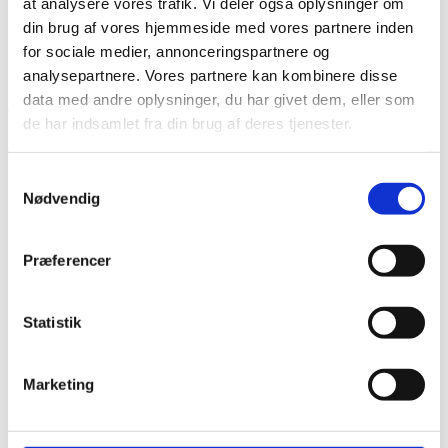
at analysere vores trafik. Vi deler også oplysninger om
din brug af vores hjemmeside med vores partnere inden
KORPHUS
for sociale medier, annonceringspartnere og
analysepartnere. Vores partnere kan kombinere disse
Rødbyvej 6b
4930 Maribo
data med andre oplysninger, du har givet dem, eller som
Tlf:
+45 23115758
de har indsamlet fra din brug af deres tjenester.
Mail:
info@korphus.dk
CVR 35376933
@2026 korphus
Samtykkevalg
Nødvendig
LINKS
Bliv en del af Korphus !
Præferencer
Handelsbetingelser
Persondata & cookiepolitik
Bliv en del af Korphus !
Statistik
Handelsbetingelser
Persondata & cookiepolitik
Marketing
Facebook