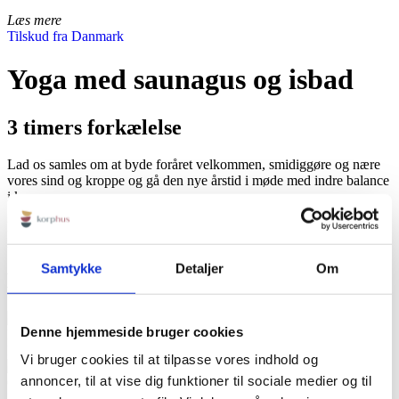
Læs mere
Tilskud fra Danmark
Yoga med saunagus og isbad
3 timers forkælelse
Lad os samles om at byde foråret velkommen, smidiggøre og nære
vores sind og kroppe og gå den nye årstid i møde med indre balance
i kroppen.
Fokus for workshoppen er åndedræt, kropsbevidsthed og
immunboost.
Samtykke
Detaljer
Om
Mød disse behandlere til arrangementet
Denne hjemmeside bruger cookies
Kiki Boserup
Info
Vi bruger cookies til at tilpasse vores indhold og
annoncer, til at vise dig funktioner til sociale medier og til
Catrine Scholle
Info