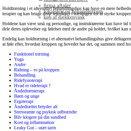
firma aftaler
Holdtræning i et alternativt behandlingshus kan have en mere helhedso
lokaleleje og behandlerrum
terapier og kan bruge disse teknikker i træningen for at styrke kropp
køb af dækkenvask
Holdene kan være små og personlige, og instruktørerne kan have tid til
dele deres oplevelser og følelser med de andre på holdet, hvilket kan 
Endelig kan holdtræning i et alternativt behandlingshus give deltager
at føle efter, hvordan kroppen og hovedet har det, og sammen med hol
Funktionel træning
Yoga
Andre
Ridning – ro på kroppen
Behandling
Ridefysioterapi
Hvad er rideterapi ?
Åndedrætsterapi
Børn og unge
Ergoterapi
Åndedrættet betyder alt
Stressramte og psykisk udbrændte
Bliv klogere på din sundhed
Kost og inflammation
Leaky Gut – utæt tarm