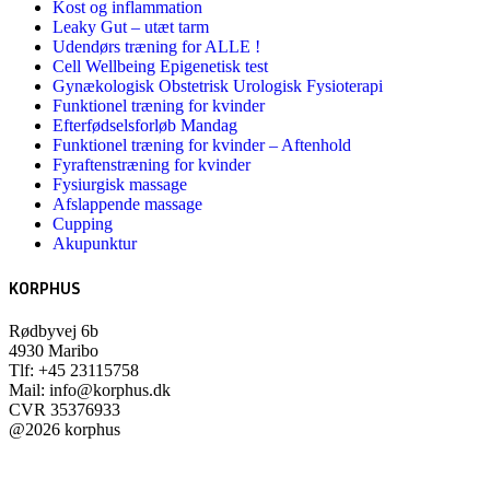
Kost og inflammation
Leaky Gut – utæt tarm
Udendørs træning for ALLE !
Cell Wellbeing Epigenetisk test
Gynækologisk Obstetrisk Urologisk Fysioterapi
Funktionel træning for kvinder
Efterfødselsforløb Mandag
Funktionel træning for kvinder – Aftenhold
Fyraftenstræning for kvinder
Fysiurgisk massage
Afslappende massage
Cupping
Akupunktur
KORPHUS
Rødbyvej 6b
4930 Maribo
Tlf:
+45 23115758
Mail:
info@korphus.dk
CVR 35376933
@2026 korphus