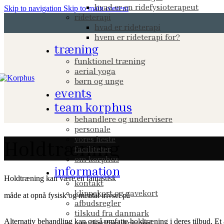
hvad er en ridefysioterapeut
Skip to navigation
Skip to main content
rideterapi
hvad er rideterapi
hvem er rideterapi for?
træning
funktionel træning
aerial yoga
børn og unge
events
team korphus
behandlere og undervisere
personale
vores heste
Holdtræning
faciliteter
om korphus
information
Holdtræning kan være en fantastisk
kontakt
klippekort og gavekort
måde at opnå fysisk og mental trivsel på
afbudsregler
tilskud fra danmark
Alternativ behandling kan også omfatte holdtræning i deres tilbud. Et a
sundhedforsikringer