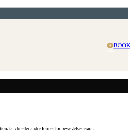
BOO
0
items
ion, tai chi eller andre former for bevægelsesterapi.